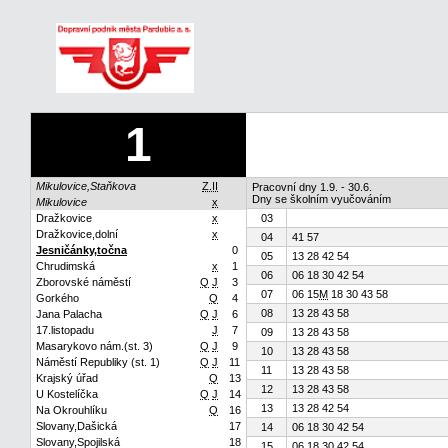
1
Mikulovice,Staňkova
Z.II
Pracovní dny 1.9. - 30.6.
Dny se školním vyučováním
Mikulovice
x
Dražkovice
x
03
Dražkovice,dolní
x
04
41 57
Jesničánky,točna
0
05
13 28 42 54
Chrudimská
x
1
06
06 18 30 42 54
Zborovské náměstí
Q
J
3
07
06 15
M
18 30 43 58
Gorkého
Q
4
08
13 28 43 58
Jana Palacha
Q
J
6
17.listopadu
J
7
09
13 28 43 58
Masarykovo nám.(st. 3)
Q
J
9
10
13 28 43 58
Náměstí Republiky (st. 1)
Q
J
11
11
13 28 43 58
Krajský úřad
Q
13
12
13 28 43 58
U Kostelíčka
Q
J
14
13
13 28 42 54
Na Okrouhlíku
Q
16
Slovany,Dašická
17
14
06 18 30 42 54
Slovany,Spojilská
18
15
06 18 30 42 54