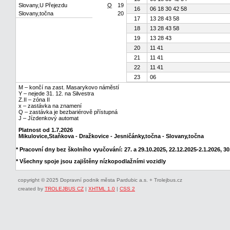
Slovany,U Přejezdu
Q
19
16
06 18 30 42 58
Slovany,točna
20
17
13 28 43 58
18
13 28 43 58
19
13 28 43
20
11 41
21
11 41
22
11 41
23
06
M – končí na zast. Masarykovo náměstí
Y – nejede 31. 12. na Silvestra
Z.II – zóna II
x – zastávka na znamení
Q – zastávka je bezbariérově přístupná
J – Jízdenkový automat
Platnost od 1.7.2026
Mikulovice,Staňkova - Dražkovice - Jesničánky,točna - Slovany,točna
* Pracovní dny bez školního vyučování: 27. a 29.10.2025, 22.12.2025-2.1.2026, 30.
* Všechny spoje jsou zajištěny nízkopodlažními vozidly
copyright © 2025 Dopravní podnik města Pardubic a.s. + Trolejbus.cz
created by
TROLEJBUS CZ
|
XHTML 1.0
|
CSS 2