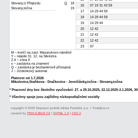
Slovany,U Přejezdu
Q
18
16
07 19 31 43 59
Slovany,točna
19
17
14 29 44 59
18
14 29 44 59
19
14 29 44
20
12 42
21
12 42
22
12 42
23
07
M – končí na zast. Masarykovo náměstí
Y – nejede 31. 12. na Silvestra
Z.II – zóna II
x – zastávka na znamení
Q – zastávka je bezbariérově přístupná
J – Jízdenkový automat
Platnost od 1.7.2026
Mikulovice,Staňkova - Dražkovice - Jesničánky,točna - Slovany,točna
* Pracovní dny bez školního vyučování: 27. a 29.10.2025, 22.12.2025-2.1.2026, 30.
* Všechny spoje jsou zajištěny nízkopodlažními vozidly
copyright © 2025 Dopravní podnik města Pardubic a.s. + Trolejbus.cz
created by
TROLEJBUS CZ
|
XHTML 1.0
|
CSS 2