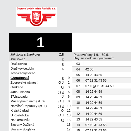
1
Mikulovice,Staňkova
Z.II
Pracovní dny 1.9. - 30.6.
Dny se školním vyučováním
Mikulovice
x
Dražkovice
x
03
Dražkovice,dolní
x
04
42 58
Jesničánky,točna
05
14 29 43 55
Chrudimská
x
0
06
07 19 31 43 55
Zborovské náměstí
Q
J
2
07
07 16
M
19 31 44 59
Gorkého
Q
3
08
14 29 44 59
Jana Palacha
Q
J
5
17.listopadu
J
6
09
14 29 44 59
Masarykovo nám.(st. 3)
Q
J
8
10
14 29 44 59
Náměstí Republiky (st. 1)
Q
J
10
11
14 29 44 59
Krajský úřad
Q
12
12
14 29 44 59
U Kostelíčka
Q
J
13
13
14 29 43 55
Na Okrouhlíku
Q
15
Slovany,Dašická
16
14
07 19 31 43 55
Slovany,Spojilská
17
15
07 19 31 43 55