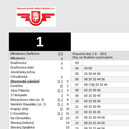
1
Mikulovice,Staňkova
Z.II
Pracovní dny 1.9. - 30.6.
Dny se školním vyučováním
Mikulovice
x
Dražkovice
x
03
Dražkovice,dolní
x
04
43 59
Jesničánky,točna
05
15 30 44 56
Chrudimská
x
06
08 20 32 44 56
Zborovské náměstí
Q
J
0
07
08 17
M
20 32 45
Gorkého
Q
1
08
00 15 30 45
Jana Palacha
Q
J
3
17.listopadu
J
4
09
00 15 30 45
Masarykovo nám.(st. 3)
Q
J
6
10
00 15 30 45
Náměstí Republiky (st. 1)
Q
J
8
11
00 15 30 45
Krajský úřad
Q
10
12
00 15 30 45
U Kostelíčka
Q
J
11
13
00 15 30 44 56
Na Okrouhlíku
Q
13
Slovany,Dašická
14
14
08 20 32 44 56
Slovany,Spojilská
15
15
08 20 32 44 56