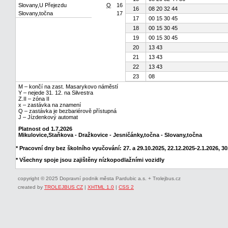
Slovany,U Přejezdu
Q
16
16
08 20 32 44
Slovany,točna
17
17
00 15 30 45
18
00 15 30 45
19
00 15 30 45
20
13 43
21
13 43
22
13 43
23
08
M – končí na zast. Masarykovo náměstí
Y – nejede 31. 12. na Silvestra
Z.II – zóna II
x – zastávka na znamení
Q – zastávka je bezbariérově přístupná
J – Jízdenkový automat
Platnost od 1.7.2026
Mikulovice,Staňkova - Dražkovice - Jesničánky,točna - Slovany,točna
* Pracovní dny bez školního vyučování: 27. a 29.10.2025, 22.12.2025-2.1.2026, 30.
* Všechny spoje jsou zajištěny nízkopodlažními vozidly
copyright © 2025 Dopravní podnik města Pardubic a.s. + Trolejbus.cz
created by
TROLEJBUS CZ
|
XHTML 1.0
|
CSS 2