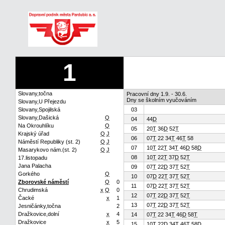
1
Slovany,točna
Pracovní dny 1.9. - 30.6.
Dny se školním vyučováním
Slovany,U Přejezdu
Slovany,Spojilská
03
Slovany,Dašická
Q
04
44
D
Na Okrouhlíku
Q
05
20
T
36
D
52
T
Krajský úřad
Q
J
06
07
T
22 34
T
46
T
58
Náměstí Republiky (st. 2)
Q
J
07
10
T
22
T
34
T
46
D
58
D
Masarykovo nám.(st. 2)
Q
J
08
10
T
22
T
37
D
52
T
17.listopadu
Jana Palacha
09
07
T
22
D
37
T
52
T
Gorkého
Q
10
07
D
22
T
37
T
52
T
Zborovské náměstí
Q
0
11
07
D
22
T
37
T
52
T
Chrudimská
x
Q
0
12
07
T
22
D
37
T
52
T
Čacké
x
1
13
07
T
22
D
37
T
52
T
Jesničánky,točna
2
Dražkovice,dolní
x
4
14
07
T
22 34
T
46
D
58
T
Dražkovice
x
5
15
10
T
22
D
34
T
46
T
58
D