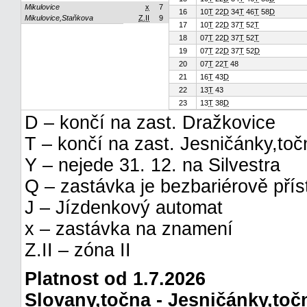
Mikulovice
x
7
16
10
T
22
D
34
T
46
T
58
D
Mikulovice,Staňkova
Z.II
9
17
10
T
22
D
37
T
52
T
18
07
T
22
D
37
T
52
T
19
07
T
22
D
37
T
52
D
20
07
T
22
T
48
21
16
T
43
D
22
13
T
43
23
13
T
38
D
D – končí na zast. Dražkovice
T – končí na zast. Jesničánky,toč
Y – nejede 31. 12. na Silvestra
Q – zastávka je bezbariérově pří
J – Jízdenkový automat
x – zastávka na znamení
Z.II – zóna II
Platnost od 1.7.2026
Slovany,točna - Jesničánky,toč