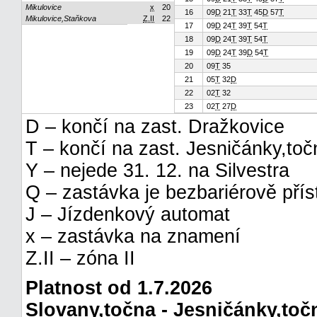
Mikulovice
x
20
16
09
D
21
T
33
T
45
D
57
T
Mikulovice,Staňkova
Z.II
22
17
09
D
24
T
39
T
54
T
18
09
D
24
T
39
T
54
T
19
09
D
24
T
39
D
54
T
20
09
T
35
21
05
T
32
D
22
02
T
32
23
02
T
27
D
D – končí na zast. Dražkovice
T – končí na zast. Jesničánky,toč
Y – nejede 31. 12. na Silvestra
Q – zastávka je bezbariérově pří
J – Jízdenkový automat
x – zastávka na znamení
Z.II – zóna II
Platnost od 1.7.2026
Slovany,točna - Jesničánky,toč