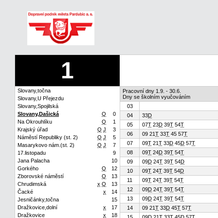
1
Slovany,točna
Pracovní dny 1.9. - 30.6.
Dny se školním vyučováním
Slovany,U Přejezdu
Slovany,Spojilská
03
Slovany,Dašická
Q
0
04
33
D
Na Okrouhlíku
Q
1
05
07
T
23
D
39
T
54
T
Krajský úřad
Q
J
3
06
09 21
T
33
T
45 57
T
Náměstí Republiky (st. 2)
Q
J
5
07
09
T
21
T
33
D
45
D
57
T
Masarykovo nám.(st. 2)
Q
J
7
08
09
T
24
D
39
T
54
T
17.listopadu
9
Jana Palacha
10
09
09
D
24
T
39
T
54
D
Gorkého
Q
12
10
09
T
24
T
39
T
54
D
Zborovské náměstí
Q
13
11
09
T
24
T
39
T
54
T
Chrudimská
x
Q
13
12
09
D
24
T
39
T
54
T
Čacké
x
14
13
09
D
24
T
39
T
54
T
Jesničánky,točna
15
Dražkovice,dolní
x
17
14
09 21
T
33
D
45
T
57
T
Dražkovice
x
18
15
09
D
21
T
33
T
45
D
57
T