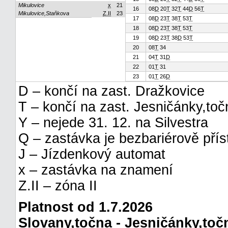
Mikulovice
x
21
16
08
D
20
T
32
T
44
D
56
T
Mikulovice,Staňkova
Z.II
23
17
08
D
23
T
38
T
53
T
18
08
D
23
T
38
T
53
T
19
08
D
23
T
38
D
53
T
20
08
T
34
21
04
T
31
D
22
01
T
31
23
01
T
26
D
D – končí na zast. Dražkovice
T – končí na zast. Jesničánky,toč
Y – nejede 31. 12. na Silvestra
Q – zastávka je bezbariérově pří
J – Jízdenkový automat
x – zastávka na znamení
Z.II – zóna II
Platnost od 1.7.2026
Slovany,točna - Jesničánky,toč