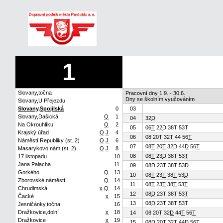
1
Slovany,točna
Pracovní dny 1.9. - 30.6.
Dny se školním vyučováním
Slovany,U Přejezdu
Slovany,Spojilská
0
03
Slovany,Dašická
Q
1
04
32
D
Na Okrouhlíku
Q
2
05
06
T
22
D
38
T
53
T
Krajský úřad
Q
J
4
06
08 20
T
32
T
44 56
T
Náměstí Republiky (st. 2)
Q
J
6
07
08
T
20
T
32
D
44
D
56
T
Masarykovo nám.(st. 2)
Q
J
8
08
08
T
23
D
38
T
53
T
17.listopadu
10
Jana Palacha
11
09
08
D
23
T
38
T
53
D
Gorkého
Q
13
10
08
T
23
T
38
T
53
D
Zborovské náměstí
Q
14
11
08
T
23
T
38
T
53
T
Chrudimská
x
Q
14
12
08
D
23
T
38
T
53
T
Čacké
x
15
13
08
D
23
T
38
T
53
T
Jesničánky,točna
16
Dražkovice,dolní
x
18
14
08 20
T
32
D
44
T
56
T
Dražkovice
x
19
15
08
D
20
T
32
T
44
D
56
T