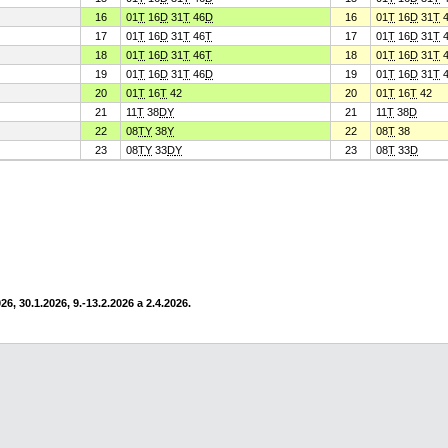
16
01
T
16
D
31
T
46
D
16
01
T
16
D
31
T
4
17
01
T
16
D
31
T
46
T
17
01
T
16
D
31
T
4
18
01
T
16
D
31
T
46
T
18
01
T
16
D
31
T
4
19
01
T
16
D
31
T
46
D
19
01
T
16
D
31
T
4
20
01
T
16
T
42
20
01
T
16
T
42
21
11
T
38
D
Y
21
11
T
38
D
22
08
T
Y
38
Y
22
08
T
38
23
08
T
Y
33
D
Y
23
08
T
33
D
6, 30.1.2026, 9.-13.2.2026 a 2.4.2026.