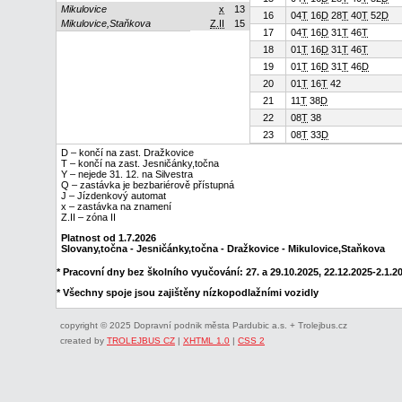
Mikulovice
x
13
16
04
T
16
D
28
T
40
T
52
D
Mikulovice,Staňkova
Z.II
15
17
04
T
16
D
31
T
46
T
18
01
T
16
D
31
T
46
T
19
01
T
16
D
31
T
46
D
20
01
T
16
T
42
21
11
T
38
D
22
08
T
38
23
08
T
33
D
D – končí na zast. Dražkovice
T – končí na zast. Jesničánky,točna
Y – nejede 31. 12. na Silvestra
Q – zastávka je bezbariérově přístupná
J – Jízdenkový automat
x – zastávka na znamení
Z.II – zóna II
Platnost od 1.7.2026
Slovany,točna - Jesničánky,točna - Dražkovice - Mikulovice,Staňkova
* Pracovní dny bez školního vyučování: 27. a 29.10.2025, 22.12.2025-2.1.202
* Všechny spoje jsou zajištěny nízkopodlažními vozidly
copyright © 2025 Dopravní podnik města Pardubic a.s. + Trolejbus.cz
created by
TROLEJBUS CZ
|
XHTML 1.0
|
CSS 2