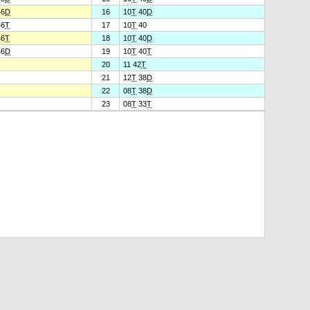
6
D
16
10
T
40
D
6
T
17
10
T
40
6
T
18
10
T
40
D
6
D
19
10
T
40
T
20
11 42
T
21
12
T
38
D
22
08
T
38
D
23
08
T
33
T