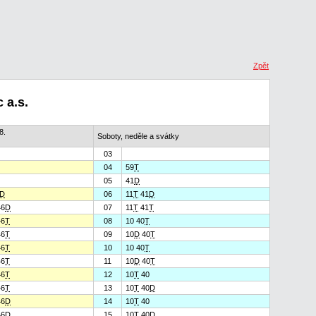
Zpět
 a.s.
8.
Soboty, neděle a svátky
03
04
59
T
05
41
D
D
06
11
T
41
D
6
D
07
11
T
41
T
6
T
08
10 40
T
6
T
09
10
D
40
T
6
T
10
10 40
T
6
T
11
10
D
40
T
6
T
12
10
T
40
6
T
13
10
T
40
D
6
D
14
10
T
40
6
D
15
10
T
40
D