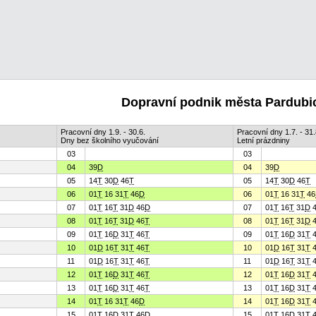
Dopravní podnik města Pardubic
Pracovní dny 1.9. - 30.6.
Pracovní dny 1.7. - 31.
Dny bez školního vyučování
Letní prázdniny
03
03
04
39
D
04
39
D
05
14
T
30
D
46
T
05
14
T
30
D
46
T
06
01
T
16 31
T
46
D
06
01
T
16 31
T
46
07
01
T
16
T
31
D
46
D
07
01
T
16
T
31
D
4
08
01
T
16
T
31
D
46
T
08
01
T
16
T
31
D
4
09
01
T
16
D
31
T
46
T
09
01
T
16
D
31
T
4
10
01
D
16
T
31
T
46
T
10
01
D
16
T
31
T
4
11
01
D
16
T
31
T
46
T
11
01
D
16
T
31
T
4
12
01
T
16
D
31
T
46
T
12
01
T
16
D
31
T
4
13
01
T
16
D
31
T
46
T
13
01
T
16
D
31
T
4
14
01
T
16 31
T
46
D
14
01
T
16
D
31
T
4
15
01
T
16
D
31
T
46
D
15
01
T
16
D
31
T
4