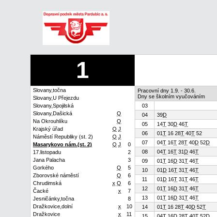
1
Slovany,točna
Pracovní dny 1.9. - 30.6.
Dny se školním vyučováním
Slovany,U Přejezdu
Slovany,Spojilská
03
Slovany,Dašická
Q
04
39
D
Na Okrouhlíku
Q
05
14
T
30
D
46
T
Krajský úřad
Q
J
06
01
T
16 28
T
40
T
52
Náměstí Republiky (st. 2)
Q
J
07
04
T
16
T
28
T
40
D
52
D
Masarykovo nám.(st. 2)
Q
J
0
08
04
T
16
T
31
D
46
T
17.listopadu
2
Jana Palacha
3
09
01
T
16
D
31
T
46
T
Gorkého
Q
5
10
01
D
16
T
31
T
46
T
Zborovské náměstí
Q
6
11
01
D
16
T
31
T
46
T
Chrudimská
x
Q
6
12
01
T
16
D
31
T
46
T
Čacké
x
7
13
01
T
16
D
31
T
46
T
Jesničánky,točna
8
Dražkovice,dolní
x
10
14
01
T
16 28
T
40
D
52
T
Dražkovice
x
11
15
04
T
16
D
28
T
40
T
52
D