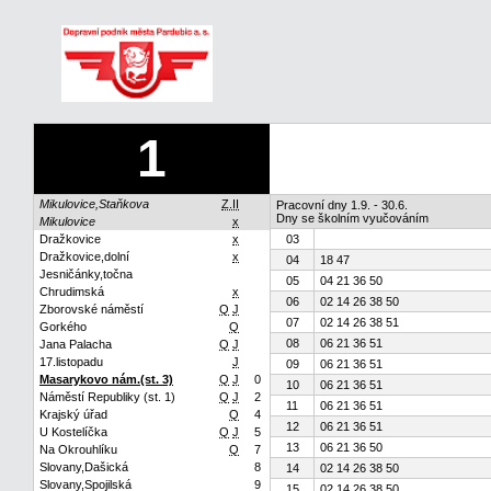
1
Mikulovice,Staňkova
Z.II
Pracovní dny 1.9. - 30.6.
Dny se školním vyučováním
Mikulovice
x
Dražkovice
x
03
Dražkovice,dolní
x
04
18 47
Jesničánky,točna
05
04 21 36 50
Chrudimská
x
06
02 14 26 38 50
Zborovské náměstí
Q
J
07
02 14 26 38 51
Gorkého
Q
08
06 21 36 51
Jana Palacha
Q
J
17.listopadu
J
09
06 21 36 51
Masarykovo nám.(st. 3)
Q
J
0
10
06 21 36 51
Náměstí Republiky (st. 1)
Q
J
2
11
06 21 36 51
Krajský úřad
Q
4
12
06 21 36 51
U Kostelíčka
Q
J
5
13
06 21 36 50
Na Okrouhlíku
Q
7
Slovany,Dašická
8
14
02 14 26 38 50
Slovany,Spojilská
9
15
02 14 26 38 50