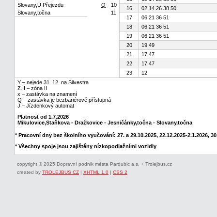
Slovany,U Přejezdu
Q
10
16
02 14 26 38 50
Slovany,točna
11
17
06 21 36 51
18
06 21 36 51
19
06 21 36 51
20
19 49
21
17 47
22
17 47
23
12
Y – nejede 31. 12. na Silvestra
Z.II – zóna II
x – zastávka na znamení
Q – zastávka je bezbariérově přístupná
J – Jízdenkový automat
Platnost od 1.7.2026
Mikulovice,Staňkova - Dražkovice - Jesničánky,točna - Slovany,točna
* Pracovní dny bez školního vyučování: 27. a 29.10.2025, 22.12.2025-2.1.2026, 30.
* Všechny spoje jsou zajištěny nízkopodlažními vozidly
copyright © 2025 Dopravní podnik města Pardubic a.s. + Trolejbus.cz
created by
TROLEJBUS CZ
|
XHTML 1.0
|
CSS 2