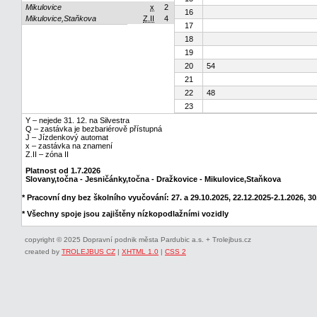
Mikulovice
x
2
16
Mikulovice,Staňkova
Z.II
4
17
18
19
20
54
21
22
48
23
Y – nejede 31. 12. na Silvestra
Q – zastávka je bezbariérově přístupná
J – Jízdenkový automat
x – zastávka na znamení
Z.II – zóna II
Platnost od 1.7.2026
Slovany,točna - Jesničánky,točna - Dražkovice - Mikulovice,Staňkova
* Pracovní dny bez školního vyučování: 27. a 29.10.2025, 22.12.2025-2.1.2026, 30.
* Všechny spoje jsou zajištěny nízkopodlažními vozidly
copyright © 2025 Dopravní podnik města Pardubic a.s. + Trolejbus.cz
created by
TROLEJBUS CZ
|
XHTML 1.0
|
CSS 2