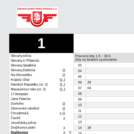
1
Slovany,točna
Pracovní dny 1.9. - 30.6.
Dny se školním vyučováním
Slovany,U Přejezdu
Slovany,Spojilská
03
Slovany,Dašická
Q
04
Na Okrouhlíku
Q
05
Krajský úřad
Q
J
06
28
Náměstí Republiky (st. 2)
Q
J
07
04
Masarykovo nám.(st. 2)
Q
J
08
17.listopadu
Jana Palacha
09
Gorkého
Q
10
Zborovské náměstí
Q
11
Chrudimská
x
Q
12
Čacké
x
13
Jesničánky,točna
Dražkovice,dolní
x
14
28
Dražkovice
x
0
15