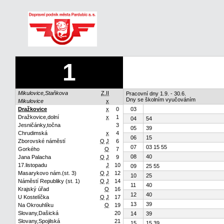
1
Mikulovice,Staňkova
Z.II
Pracovní dny 1.9. - 30.6.
Dny se školním vyučováním
Mikulovice
x
Dražkovice
x
0
03
Dražkovice,dolní
x
1
04
54
Jesničánky,točna
3
05
39
Chrudimská
x
4
06
15
Zborovské náměstí
Q
J
6
07
03 15 55
Gorkého
Q
7
08
40
Jana Palacha
Q
J
9
17.listopadu
J
10
09
25 55
Masarykovo nám.(st. 3)
Q
J
12
10
25
Náměstí Republiky (st. 1)
Q
J
14
11
40
Krajský úřad
Q
16
12
40
U Kostelíčka
Q
J
17
13
39
Na Okrouhlíku
Q
19
Slovany,Dašická
20
14
39
Slovany,Spojilská
21
15
15 39