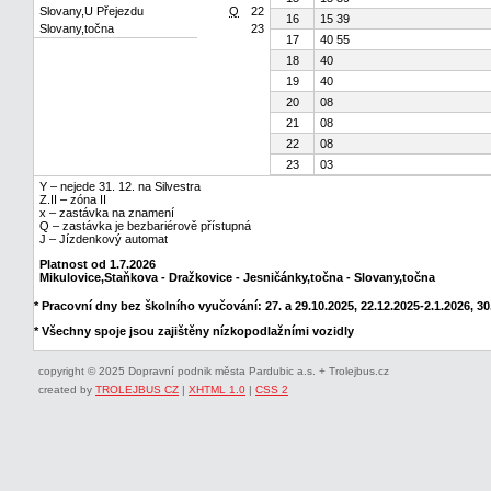
Slovany,U Přejezdu
Q
22
16
15 39
Slovany,točna
23
17
40 55
18
40
19
40
20
08
21
08
22
08
23
03
Y – nejede 31. 12. na Silvestra
Z.II – zóna II
x – zastávka na znamení
Q – zastávka je bezbariérově přístupná
J – Jízdenkový automat
Platnost od 1.7.2026
Mikulovice,Staňkova - Dražkovice - Jesničánky,točna - Slovany,točna
* Pracovní dny bez školního vyučování: 27. a 29.10.2025, 22.12.2025-2.1.2026, 30.
* Všechny spoje jsou zajištěny nízkopodlažními vozidly
copyright © 2025 Dopravní podnik města Pardubic a.s. + Trolejbus.cz
created by
TROLEJBUS CZ
|
XHTML 1.0
|
CSS 2