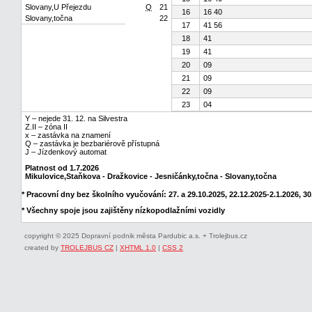
Slovany,U Přejezdu
Q
21
16
16 40
Slovany,točna
22
17
41 56
18
41
19
41
20
09
21
09
22
09
23
04
Y – nejede 31. 12. na Silvestra
Z.II – zóna II
x – zastávka na znamení
Q – zastávka je bezbariérově přístupná
J – Jízdenkový automat
Platnost od 1.7.2026
Mikulovice,Staňkova - Dražkovice - Jesničánky,točna - Slovany,točna
* Pracovní dny bez školního vyučování: 27. a 29.10.2025, 22.12.2025-2.1.2026, 30.
* Všechny spoje jsou zajištěny nízkopodlažními vozidly
copyright © 2025 Dopravní podnik města Pardubic a.s. + Trolejbus.cz
created by
TROLEJBUS CZ
|
XHTML 1.0
|
CSS 2