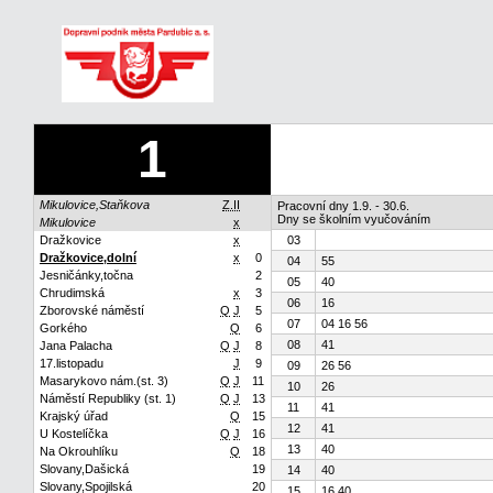
1
Mikulovice,Staňkova
Z.II
Pracovní dny 1.9. - 30.6.
Dny se školním vyučováním
Mikulovice
x
Dražkovice
x
03
Dražkovice,dolní
x
0
04
55
Jesničánky,točna
2
05
40
Chrudimská
x
3
06
16
Zborovské náměstí
Q
J
5
07
04 16 56
Gorkého
Q
6
08
41
Jana Palacha
Q
J
8
17.listopadu
J
9
09
26 56
Masarykovo nám.(st. 3)
Q
J
11
10
26
Náměstí Republiky (st. 1)
Q
J
13
11
41
Krajský úřad
Q
15
12
41
U Kostelíčka
Q
J
16
13
40
Na Okrouhlíku
Q
18
Slovany,Dašická
19
14
40
Slovany,Spojilská
20
15
16 40