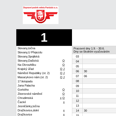
1
Slovany,točna
Pracovní dny 1.9. - 30.6.
Dny se školním vyučováním
Slovany,U Přejezdu
Slovany,Spojilská
03
Slovany,Dašická
Q
04
Na Okrouhlíku
Q
05
Krajský úřad
Q
J
06
30
Náměstí Republiky (st. 2)
Q
J
07
06
Masarykovo nám.(st. 2)
Q
J
08
17.listopadu
Jana Palacha
09
Gorkého
Q
10
Zborovské náměstí
Q
11
Chrudimská
x
Q
12
Čacké
x
13
Jesničánky,točna
Dražkovice,dolní
x
14
30
Dražkovice
x
15