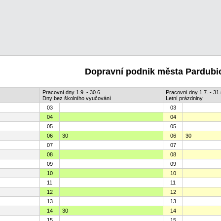
Dopravní podnik města Pardubic
Pracovní dny 1.9. - 30.6.
Pracovní dny 1.7. - 31.
Dny bez školního vyučování
Letní prázdniny
03
03
04
04
05
05
06
30
06
30
07
07
08
08
09
09
10
10
11
11
12
12
13
13
14
30
14
15
15