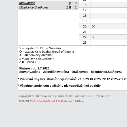
Mikulovice
x
0
16
Mikulovice,Staňkova
Z.II
2
17
18
19
20
56
21
22
50
23
Y – nejede 31. 12. na Silvestra
Q – zastávka je bezbariérově přístupná
J – Jízdenkový automat
x – zastávka na znamení
Z.II – zóna II
Platnost od 1.7.2026
Slovany,točna - Jesničánky,točna - Dražkovice - Mikulovice,Staňkova
* Pracovní dny bez školního vyučování: 27. a 29.10.2025, 22.12.2025-2.1.202
* Všechny spoje jsou zajištěny nízkopodlažními vozidly
copyright © 2025 Dopravní podnik města Pardubic a.s. + Trolejbus.cz
created by
TROLEJBUS CZ
|
XHTML 1.0
|
CSS 2