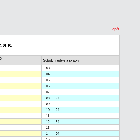
Zpět
 a.s.
8.
Soboty, neděle a svátky
03
04
05
06
07
08
24
09
10
24
11
12
54
13
14
54
15