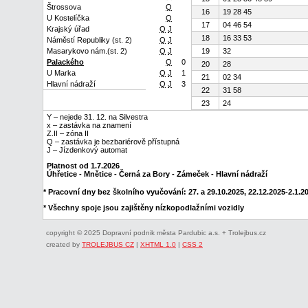
Štrossova
Q
16
19 28 45
U Kostelíčka
Q
17
04 46 54
Krajský úřad
Q
J
18
16 33 53
Náměstí Republiky (st. 2)
Q
J
Masarykovo nám.(st. 2)
Q
J
19
32
Palackého
Q
0
20
28
U Marka
Q
J
1
21
02 34
Hlavní nádraží
Q
J
3
22
31 58
23
24
Y – nejede 31. 12. na Silvestra
x – zastávka na znamení
Z.II – zóna II
Q – zastávka je bezbariérově přístupná
J – Jízdenkový automat
Platnost od 1.7.2026
Úhřetice - Mnětice - Černá za Bory - Zámeček - Hlavní nádraží
* Pracovní dny bez školního vyučování: 27. a 29.10.2025, 22.12.2025-2.1.202
* Všechny spoje jsou zajištěny nízkopodlažními vozidly
copyright © 2025 Dopravní podnik města Pardubic a.s. + Trolejbus.cz
created by
TROLEJBUS CZ
|
XHTML 1.0
|
CSS 2