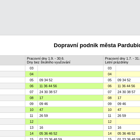
Dopravní podnik města Pardubic
Pracovní dny 1.9. - 30.6.
Pracovní dny 1.7. - 31.
Dny bez školního vyučování
Letní prázdniny
03
03
04
04
05
09 34 52
05
09 34 52
06
11 36 44 56
06
11 36 44 56
07
24 30 38 57
07
24 30 38 57
08
17
08
17
09
09 46
09
09 46
10
47
10
47
11
26 59
11
26 59
12
12
13
16
13
16
14
05 36 46 52
14
05 36 46 52
15
01 23 36 48 59
15
01 23 36 48 59