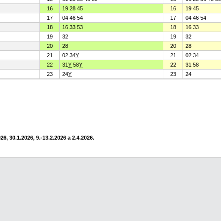
16
19 28 45
16
19 45
17
04 46 54
17
04 46 54
18
16 33 53
18
16 33
19
32
19
32
20
28
20
28
21
02 34
Y
21
02 34
22
31
Y
58
Y
22
31 58
23
24
Y
23
24
6, 30.1.2026, 9.-13.2.2026 a 2.4.2026.