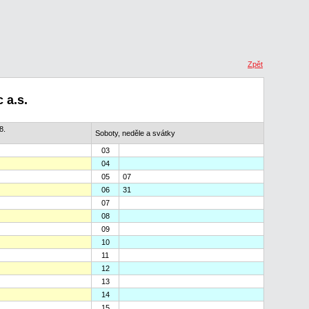
Zpět
 a.s.
8.
Soboty, neděle a svátky
03
04
05
07
06
31
07
08
09
10
11
12
13
14
15