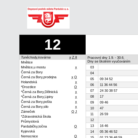
12
Tuněchody,kovárna
x
Z.II
Pracovní dny 1.9. - 30.6.
Dny se školním vyučováním
Mnětice
Mnětice,u mostu
x
03
Černá za Bory
04
Černá za Bory,prodejna
x
Q
05
09 34 52
Holandská
x
06
11 36 44 56
*Drozdice
Q
07
24 30 38 57
*Černá za Bory,Dělnická
x
08
17
*Černá za Bory,Lipiny
x
Černá za Bory,pošta
x
09
09 46
Černá za Bory,silo
x
10
47
Zámeček
Q
J
11
26 59
*Zdravotnická škola
12
Průmyslová
13
16 46
Pardubičky,točna
Q
Kyjevská
14
05 36 46 52
Nemocnice
Q
15
01 23 36 48 59