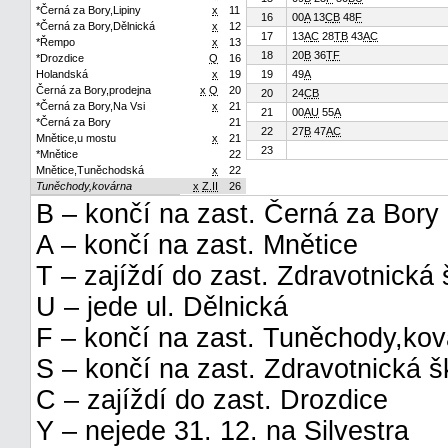
*Černá za Bory,Lipiny
x
11
16
00
A
13
C
B
48
F
*Černá za Bory,Dělnická
x
12
17
13
A
C
28
T
B
43
A
C
*Řempo
x
13
18
20
B
36
T
F
*Drozdice
Q
16
Holandská
x
19
19
49
A
Černá za Bory,prodejna
x
Q
20
20
24
C
B
*Černá za Bory,Na Vsi
x
21
21
00
A
U
55
A
*Černá za Bory
21
22
27
B
47
A
C
Mnětice,u mostu
x
21
23
*Mnětice
22
Mnětice,Tuněchodská
x
22
Tuněchody,kovárna
x
Z.II
26
B – končí na zast. Černá za Bory
A – končí na zast. Mnětice
T – zajíždí do zast. Zdravotnická 
U – jede ul. Dělnická
F – končí na zast. Tuněchody,ko
S – končí na zast. Zdravotnická š
C – zajíždí do zast. Drozdice
Y – nejede 31. 12. na Silvestra