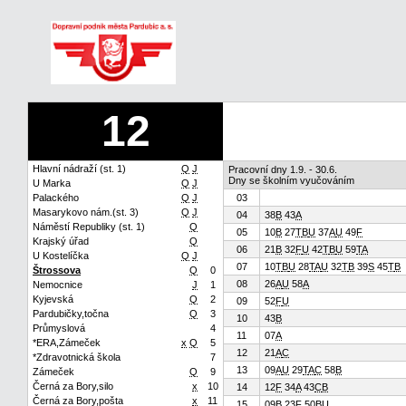
12
Hlavní nádraží (st. 1)
Q
J
Pracovní dny 1.9. - 30.6.
Dny se školním vyučováním
U Marka
Q
J
Palackého
Q
J
03
Masarykovo nám.(st. 3)
Q
J
04
38
B
43
A
Náměstí Republiky (st. 1)
Q
05
10
B
27
T
B
U
37
A
U
49
F
Krajský úřad
Q
06
21
B
32
F
U
42
T
B
U
59
T
A
U Kostelíčka
Q
J
07
10
T
B
U
28
T
A
U
32
T
B
39
S
45
T
B
Štrossova
Q
0
08
26
A
U
58
A
Nemocnice
J
1
Kyjevská
Q
2
09
52
F
U
Pardubičky,točna
Q
3
10
43
B
Průmyslová
4
11
07
A
*ERA,Zámeček
x
Q
5
12
21
A
C
*Zdravotnická škola
7
13
09
A
U
29
T
A
C
58
B
Zámeček
Q
9
Černá za Bory,silo
x
10
14
12
F
34
A
43
C
B
Černá za Bory,pošta
x
11
15
09
B
23
F
50
B
U