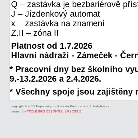
Q – zastávka je bezbariérově pří
J – Jízdenkový automat
x – zastávka na znamení
Z.II – zóna II
Platnost od 1.7.2026
Hlavní nádraží - Zámeček - Čern
* Pracovní dny bez školního vyuč
9.-13.2.2026 a 2.4.2026.
* Všechny spoje jsou zajištěny 
copyright © 2025 Dopravní podnik města Pardubic a.s. + Trolejbus.cz
created by
TROLEJBUS CZ
|
XHTML 1.0
|
CSS 2