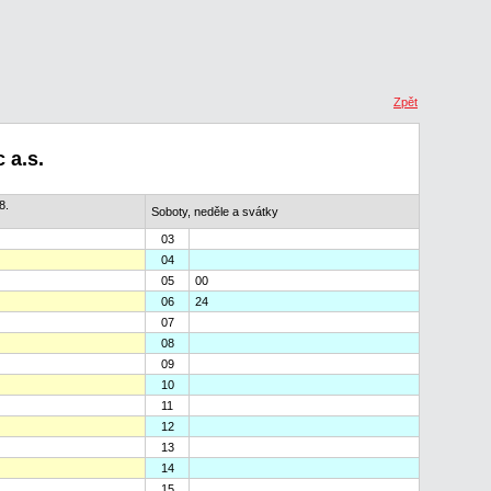
Zpět
 a.s.
8.
Soboty, neděle a svátky
03
04
05
00
06
24
07
08
09
10
11
12
13
14
15