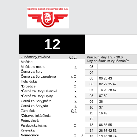
12
Tuněchody,kovárna
x
Z.II
Pracovní dny 1.9. - 30.6.
Dny se školním vyučováním
Mnětice
Mnětice,u mostu
x
03
Černá za Bory
04
Černá za Bory,prodejna
x
Q
05
00 25 43
Holandská
x
06
02 27 35 47
*Drozdice
Q
07
14 20 28 47
*Černá za Bory,Dělnická
x
08
07 59
*Černá za Bory,Lipiny
x
Černá za Bory,pošta
x
09
36
Černá za Bory,silo
x
10
37
Zámeček
Q
J
11
16 49
*Zdravotnická škola
12
Průmyslová
13
06 36 55
Pardubičky,točna
Q
Kyjevská
14
26 36 42 51
Nemocnice
Q
0
15
13 26 38 49