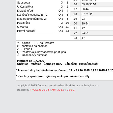
Štrossova
Q
1
16
09 18 35 54
U Kostelíčka
Q
2
17
36 44
Krajský úřad
Q
J
4
18
07 24 44
Náměstí Republiky (st. 2)
Q
J
6
Masarykovo nám.(st. 2)
Q
J
8
19
23
Palackého
Q
10
20
19 54
U Marka
Q
J
11
21
27
Hlavní nádraží
Q
J
13
22
24 51
23
17
Y – nejede 31. 12. na Silvestra
x – zastávka na znamení
Z.II – zóna II
Q – zastávka je bezbariérově přístupná
J – Jízdenkový automat
Platnost od 1.7.2026
Úhřetice - Mnětice - Černá za Bory - Zámeček - Hlavní nádraží
* Pracovní dny bez školního vyučování: 27. a 29.10.2025, 22.12.2025-2.1.202
* Všechny spoje jsou zajištěny nízkopodlažními vozidly
copyright © 2025 Dopravní podnik města Pardubic a.s. + Trolejbus.cz
created by
TROLEJBUS CZ
|
XHTML 1.0
|
CSS 2