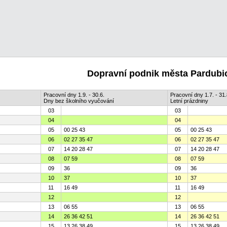
Dopravní podnik města Pardubic
Pracovní dny 1.9. - 30.6.
Pracovní dny 1.7. - 31.
Dny bez školního vyučování
Letní prázdniny
03
03
04
04
05
00 25 43
05
00 25 43
06
02 27 35 47
06
02 27 35 47
07
14 20 28 47
07
14 20 28 47
08
07 59
08
07 59
09
36
09
36
10
37
10
37
11
16 49
11
16 49
12
12
13
06 55
13
06 55
14
26 36 42 51
14
26 36 42 51
15
13 26 38 49
15
13 26 38 49