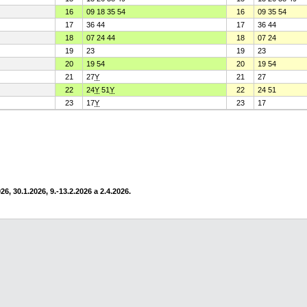
16
09 18 35 54
16
09 35 54
17
36 44
17
36 44
18
07 24 44
18
07 24
19
23
19
23
20
19 54
20
19 54
21
27
Y
21
27
22
24
Y
51
Y
22
24 51
23
17
Y
23
17
6, 30.1.2026, 9.-13.2.2026 a 2.4.2026.