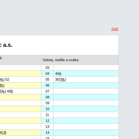
Zpět
 a.s.
8.
Soboty, neděle a svátky
03
04
40
A
A
U
52
05
36
T
B
U
B
U
06
T
A
U
40
B
07
08
09
10
11
12
13
6
C
B
14
15