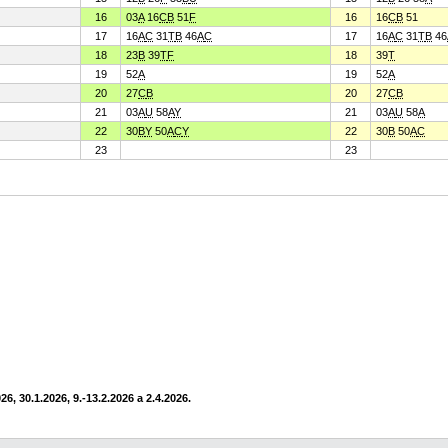
16
03
A
16
C
B
51
F
16
16
C
B
51
17
16
A
C
31
T
B
46
A
C
17
16
A
C
31
T
B
46
18
23
B
39
T
F
18
39
T
19
52
A
19
52
A
20
27
C
B
20
27
C
B
21
03
A
U
58
A
Y
21
03
A
U
58
A
22
30
B
Y
50
A
C
Y
22
30
B
50
A
C
23
23
6, 30.1.2026, 9.-13.2.2026 a 2.4.2026.