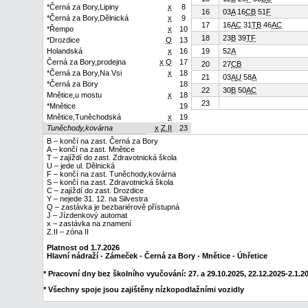
*Černá za Bory,Lipiny
x
8
16
03
A
16
C
B
51
F
*Černá za Bory,Dělnická
x
9
17
16
A
C
31
T
B
46
A
C
*Řempo
x
10
18
23
B
39
T
F
*Drozdice
Q
13
Holandská
x
16
19
52
A
Černá za Bory,prodejna
x
Q
17
20
27
C
B
*Černá za Bory,Na Vsi
x
18
21
03
A
U
58
A
*Černá za Bory
18
22
30
B
50
A
C
Mnětice,u mostu
x
18
23
*Mnětice
19
Mnětice,Tuněchodská
x
19
Tuněchody,kovárna
x
Z.II
23
B – končí na zast. Černá za Bory
A – končí na zast. Mnětice
T – zajíždí do zast. Zdravotnická škola
U – jede ul. Dělnická
F – končí na zast. Tuněchody,kovárna
S – končí na zast. Zdravotnická škola
C – zajíždí do zast. Drozdice
Y – nejede 31. 12. na Silvestra
Q – zastávka je bezbariérově přístupná
J – Jízdenkový automat
x – zastávka na znamení
Z.II – zóna II
Platnost od 1.7.2026
Hlavní nádraží - Zámeček - Černá za Bory - Mnětice - Úhřetice
* Pracovní dny bez školního vyučování: 27. a 29.10.2025, 22.12.2025-2.1.202
* Všechny spoje jsou zajištěny nízkopodlažními vozidly