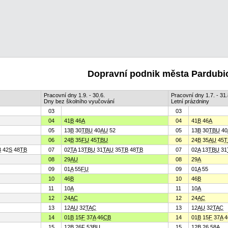
Dopravní podnik města Pardubic
Pracovní dny 1.9. - 30.6.
Pracovní dny 1.7. - 31.
Dny bez školního vyučování
Letní prázdniny
03
03
04
41
B
46
A
04
41
B
46
A
05
13
B
30
T
B
U
40
A
U
52
05
13
B
30
T
B
U
40
06
24
B
35
F
U
45
T
B
U
06
24
B
35
A
U
45
T
B
42
S
48
T
B
07
02
T
A
13
T
B
U
31
T
A
U
35
T
B
48
T
B
07
02
A
13
T
B
U
31
08
29
A
U
08
29
A
09
01
A
55
F
U
09
01
A
55
10
46
B
10
46
B
11
10
A
11
10
A
12
24
A
C
12
24
A
C
13
12
A
U
32
T
A
C
13
12
A
U
32
T
A
C
14
01
B
15
F
37
A
46
C
B
14
01
B
15
F
37
A
4
15
12
B
26
F
53
B
U
15
12
B
26 58
A