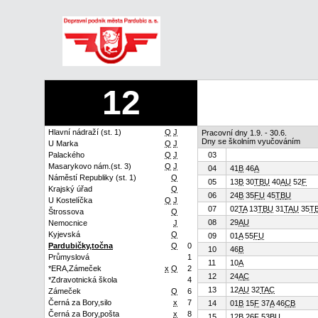
12
Hlavní nádraží (st. 1)
Q
J
Pracovní dny 1.9. - 30.6.
Dny se školním vyučováním
U Marka
Q
J
Palackého
Q
J
03
Masarykovo nám.(st. 3)
Q
J
04
41
B
46
A
Náměstí Republiky (st. 1)
Q
05
13
B
30
T
B
U
40
A
U
52
F
Krajský úřad
Q
06
24
B
35
F
U
45
T
B
U
U Kostelíčka
Q
J
07
02
T
A
13
T
B
U
31
T
A
U
35
T
Štrossova
Q
08
29
A
U
Nemocnice
J
Kyjevská
Q
09
01
A
55
F
U
Pardubičky,točna
Q
0
10
46
B
Průmyslová
1
11
10
A
*ERA,Zámeček
x
Q
2
12
24
A
C
*Zdravotnická škola
4
13
12
A
U
32
T
A
C
Zámeček
Q
6
Černá za Bory,silo
x
7
14
01
B
15
F
37
A
46
C
B
Černá za Bory,pošta
x
8
15
12
B
26
F
53
B
U