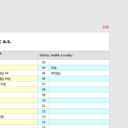
Zpět
 a.s.
8.
Soboty, neděle a svátky
03
04
32
A
A
U
44
05
28
T
B
U
B
U
54
A
06
31
B
07
08
09
10
11
12
2
B
13
14
15