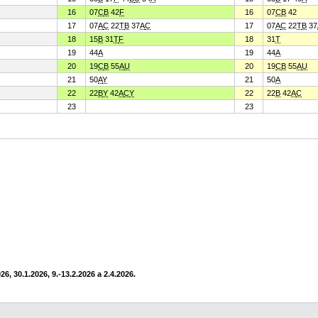
16
07
C
B
42
F
16
07
C
B
42
17
07
A
C
22
T
B
37
A
C
17
07
A
C
22
T
B
37
18
15
B
31
T
F
18
31
T
19
44
A
19
44
A
20
19
C
B
55
A
U
20
19
C
B
55
A
U
21
50
A
Y
21
50
A
22
22
B
Y
42
A
C
Y
22
22
B
42
A
C
23
23
6, 30.1.2026, 9.-13.2.2026 a 2.4.2026.