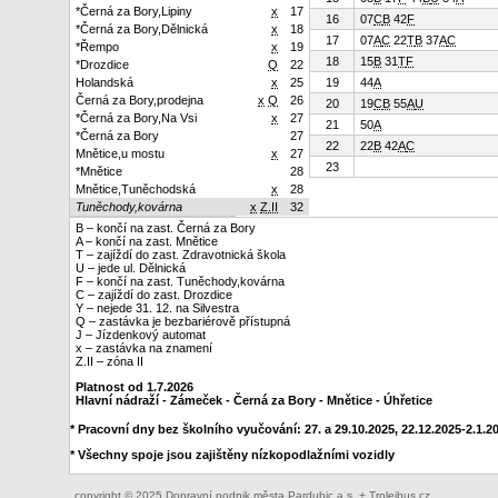
*Černá za Bory,Lipiny
x
17
16
07
C
B
42
F
*Černá za Bory,Dělnická
x
18
17
07
A
C
22
T
B
37
A
C
*Řempo
x
19
18
15
B
31
T
F
*Drozdice
Q
22
Holandská
x
25
19
44
A
Černá za Bory,prodejna
x
Q
26
20
19
C
B
55
A
U
*Černá za Bory,Na Vsi
x
27
21
50
A
*Černá za Bory
27
22
22
B
42
A
C
Mnětice,u mostu
x
27
23
*Mnětice
28
Mnětice,Tuněchodská
x
28
Tuněchody,kovárna
x
Z.II
32
B – končí na zast. Černá za Bory
A – končí na zast. Mnětice
T – zajíždí do zast. Zdravotnická škola
U – jede ul. Dělnická
F – končí na zast. Tuněchody,kovárna
C – zajíždí do zast. Drozdice
Y – nejede 31. 12. na Silvestra
Q – zastávka je bezbariérově přístupná
J – Jízdenkový automat
x – zastávka na znamení
Z.II – zóna II
Platnost od 1.7.2026
Hlavní nádraží - Zámeček - Černá za Bory - Mnětice - Úhřetice
* Pracovní dny bez školního vyučování: 27. a 29.10.2025, 22.12.2025-2.1.202
* Všechny spoje jsou zajištěny nízkopodlažními vozidly
copyright © 2025 Dopravní podnik města Pardubic a.s. + Trolejbus.cz