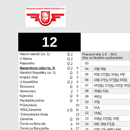
12
Hlavní nádraží (st. 1)
Q
J
Pracovní dny 1.9. - 30.6.
Dny se školním vyučováním
U Marka
Q
J
Palackého
Q
J
03
Masarykovo nám.(st. 3)
Q
J
0
04
33
B
38
A
Náměstí Republiky (st. 1)
Q
2
05
05
B
22
T
B
U
32
A
U
44
F
Krajský úřad
Q
3
06
16
B
27
F
U
37
T
B
U
54
T
A
U Kostelíčka
Q
J
4
07
04
T
B
U
22
T
A
U
26
T
B
39
T
Štrossova
Q
6
08
20
A
U
52
A
Nemocnice
J
7
Kyjevská
Q
8
09
46
F
U
Pardubičky,točna
Q
9
10
37
B
Průmyslová
10
11
01
A
*ERA,Zámeček
x
Q
11
12
15
A
C
*Zdravotnická škola
13
13
03
A
U
23
T
A
C
52
B
Zámeček
Q
15
Černá za Bory,silo
x
16
14
06
F
28
A
37
C
B
Černá za Bory,pošta
x
17
15
03
B
17
F
44
B
U
54
A