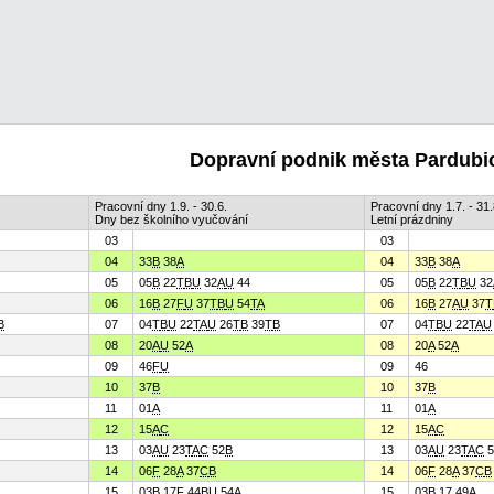
Dopravní podnik města Pardubic
Pracovní dny 1.9. - 30.6.
Pracovní dny 1.7. - 31.
Dny bez školního vyučování
Letní prázdniny
03
03
04
33
B
38
A
04
33
B
38
A
05
05
B
22
T
B
U
32
A
U
44
05
05
B
22
T
B
U
32
06
16
B
27
F
U
37
T
B
U
54
T
A
06
16
B
27
A
U
37
T
B
07
04
T
B
U
22
T
A
U
26
T
B
39
T
B
07
04
T
B
U
22
T
A
U
08
20
A
U
52
A
08
20
A
52
A
09
46
F
U
09
46
10
37
B
10
37
B
11
01
A
11
01
A
12
15
A
C
12
15
A
C
13
03
A
U
23
T
A
C
52
B
13
03
A
U
23
T
A
C
5
14
06
F
28
A
37
C
B
14
06
F
28
A
37
C
B
15
03
B
17
F
44
B
U
54
A
15
03
B
17 49
A