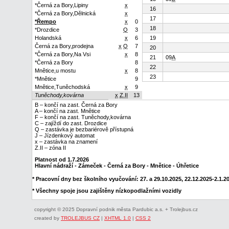
*Černá za Bory,Lipiny
x
16
*Černá za Bory,Dělnická
x
17
*Řempo
x
0
18
*Drozdice
Q
3
Holandská
x
6
19
Černá za Bory,prodejna
x
Q
7
20
*Černá za Bory,Na Vsi
x
8
21
09
A
*Černá za Bory
8
22
Mnětice,u mostu
x
8
23
*Mnětice
9
Mnětice,Tuněchodská
x
9
Tuněchody,kovárna
x
Z.II
13
B – končí na zast. Černá za Bory
A – končí na zast. Mnětice
F – končí na zast. Tuněchody,kovárna
C – zajíždí do zast. Drozdice
Q – zastávka je bezbariérově přístupná
J – Jízdenkový automat
x – zastávka na znamení
Z.II – zóna II
Platnost od 1.7.2026
Hlavní nádraží - Zámeček - Černá za Bory - Mnětice - Úhřetice
* Pracovní dny bez školního vyučování: 27. a 29.10.2025, 22.12.2025-2.1.202
* Všechny spoje jsou zajištěny nízkopodlažními vozidly
copyright © 2025 Dopravní podnik města Pardubic a.s. + Trolejbus.cz
created by
TROLEJBUS CZ
|
XHTML 1.0
|
CSS 2