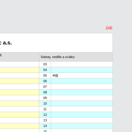
Zpět
 a.s.
8.
Soboty, neděle a svátky
03
04
05
46
B
06
07
08
09
10
11
12
13
14
15