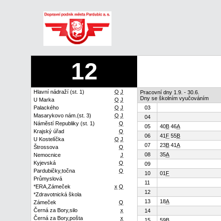
12
Hlavní nádraží (st. 1)
Q
J
Pracovní dny 1.9. - 30.6.
Dny se školním vyučováním
U Marka
Q
J
Palackého
Q
J
03
Masarykovo nám.(st. 3)
Q
J
04
Náměstí Republiky (st. 1)
Q
05
40
B
46
A
Krajský úřad
Q
06
41
F
55
B
U Kostelíčka
Q
J
07
23
B
41
A
Štrossova
Q
08
35
A
Nemocnice
J
Kyjevská
Q
09
Pardubičky,točna
Q
10
01
F
Průmyslová
11
*ERA,Zámeček
x
Q
12
*Zdravotnická škola
13
18
A
Zámeček
Q
Černá za Bory,silo
x
14
Černá za Bory,pošta
x
15
59
B