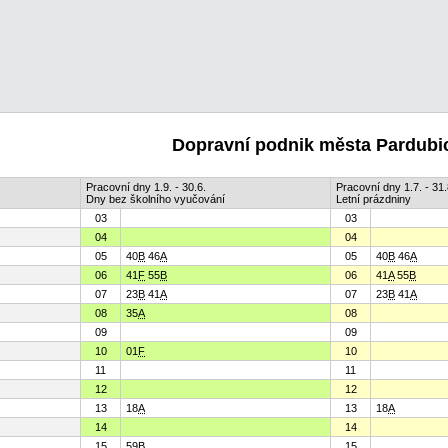
Dopravní podnik města Pardubic
Pracovní dny 1.9. - 30.6.
Pracovní dny 1.7. - 31.
Dny bez školního vyučování
Letní prázdniny
03
03
04
04
05
40
B
46
A
05
40
B
46
A
06
41
F
55
B
06
41
A
55
B
07
23
B
41
A
07
23
B
41
A
08
35
A
08
09
09
10
01
F
10
11
11
12
12
13
18
A
13
18
A
14
14
15
59
B
15