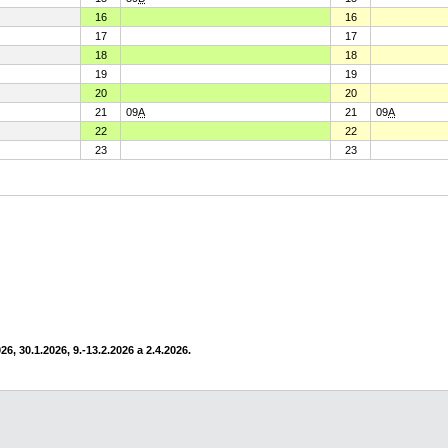
16
16
17
17
18
18
19
19
20
20
21
09
A
21
09
A
22
22
23
23
6, 30.1.2026, 9.-13.2.2026 a 2.4.2026.