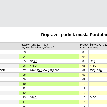
Dopravní podnik města Pardubic
Pracovní dny 1.9. - 30.6.
Pracovní dny 1.7. - 31.
Dny bez školního vyučování
Letní prázdniny
03
03
04
04
05
32
B
U
05
32
B
U
06
47
B
U
06
47
B
U
50
B
07
04
A
15
B
U
33
A
U
37
B
50
B
07
15
B
U
33
A
U
08
08
09
09
10
10
11
11
12
12
13
34
A
C
13
34
A
C
14
14
15
15