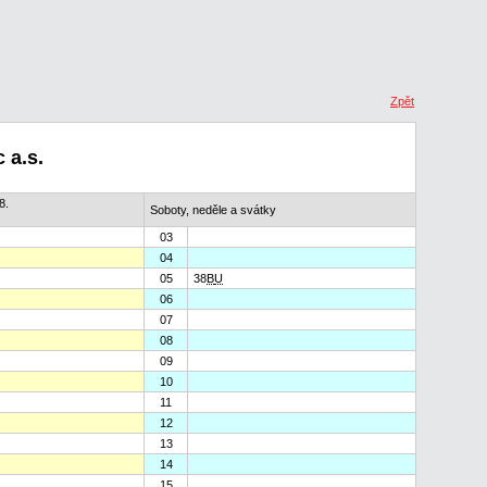
Zpět
 a.s.
8.
Soboty, neděle a svátky
03
04
05
38
B
U
06
07
08
09
10
11
12
13
14
15