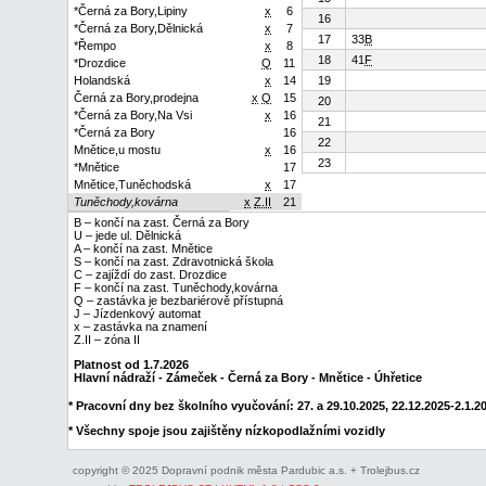
*Černá za Bory,Lipiny
x
6
16
*Černá za Bory,Dělnická
x
7
17
33
B
*Řempo
x
8
18
41
F
*Drozdice
Q
11
Holandská
x
14
19
Černá za Bory,prodejna
x
Q
15
20
*Černá za Bory,Na Vsi
x
16
21
*Černá za Bory
16
22
Mnětice,u mostu
x
16
23
*Mnětice
17
Mnětice,Tuněchodská
x
17
Tuněchody,kovárna
x
Z.II
21
B – končí na zast. Černá za Bory
U – jede ul. Dělnická
A – končí na zast. Mnětice
S – končí na zast. Zdravotnická škola
C – zajíždí do zast. Drozdice
F – končí na zast. Tuněchody,kovárna
Q – zastávka je bezbariérově přístupná
J – Jízdenkový automat
x – zastávka na znamení
Z.II – zóna II
Platnost od 1.7.2026
Hlavní nádraží - Zámeček - Černá za Bory - Mnětice - Úhřetice
* Pracovní dny bez školního vyučování: 27. a 29.10.2025, 22.12.2025-2.1.202
* Všechny spoje jsou zajištěny nízkopodlažními vozidly
copyright © 2025 Dopravní podnik města Pardubic a.s. + Trolejbus.cz