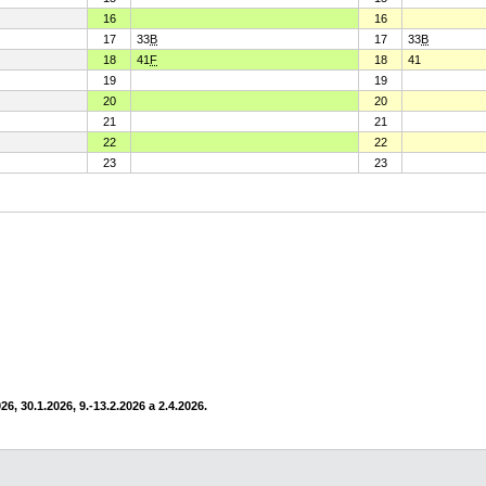
16
16
17
33
B
17
33
B
18
41
F
18
41
19
19
20
20
21
21
22
22
23
23
6, 30.1.2026, 9.-13.2.2026 a 2.4.2026.