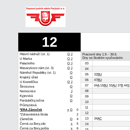
12
Hlavní nádraží (st. 1)
Q
J
Pracovní dny 1.9. - 30.6.
Dny se školním vyučováním
U Marka
Q
J
Palackého
Q
J
03
Masarykovo nám.(st. 3)
Q
J
04
Náměstí Republiky (st. 1)
Q
05
32
B
U
Krajský úřad
Q
06
47
B
U
U Kostelíčka
Q
J
07
04
A
15
B
U
33
A
U
37
B
44
S
Štrossova
Q
08
Nemocnice
J
Kyjevská
Q
09
Pardubičky,točna
Q
10
Průmyslová
11
*ERA,Zámeček
x
Q
0
12
*Zdravotnická škola
2
13
34
A
C
Zámeček
Q
4
Černá za Bory,silo
x
5
14
Černá za Bory,pošta
x
6
15