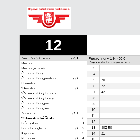
12
Tuněchody,kovárna
x
Z.II
Pracovní dny 1.9. - 30.6.
Dny se školním vyučováním
Mnětice
Mnětice,u mostu
x
03
Černá za Bory
04
Černá za Bory,prodejna
x
Q
05
20
Holandská
x
06
22
*Drozdice
Q
07
42
*Černá za Bory,Dělnická
x
08
*Černá za Bory,Lipiny
x
Černá za Bory,pošta
x
09
Černá za Bory,silo
x
10
Zámeček
Q
J
11
*Zdravotnická škola
0
12
Průmyslová
1
13
30
Z
50
Pardubičky,točna
Q
2
Kyjevská
3
14
21
Nemocnice
Q
4
15