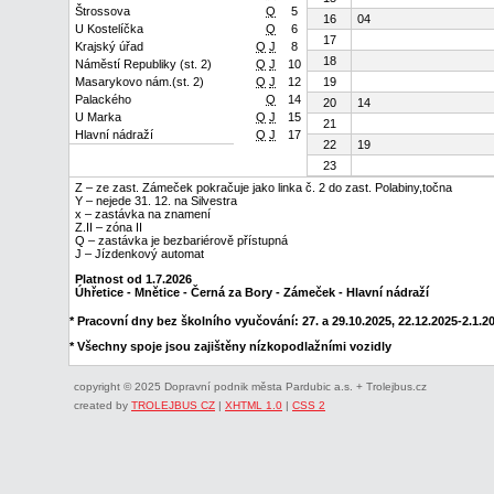
Štrossova
Q
5
16
04
U Kostelíčka
Q
6
17
Krajský úřad
Q
J
8
18
Náměstí Republiky (st. 2)
Q
J
10
Masarykovo nám.(st. 2)
Q
J
12
19
Palackého
Q
14
20
14
U Marka
Q
J
15
21
Hlavní nádraží
Q
J
17
22
19
23
Z – ze zast. Zámeček pokračuje jako linka č. 2 do zast. Polabiny,točna
Y – nejede 31. 12. na Silvestra
x – zastávka na znamení
Z.II – zóna II
Q – zastávka je bezbariérově přístupná
J – Jízdenkový automat
Platnost od 1.7.2026
Úhřetice - Mnětice - Černá za Bory - Zámeček - Hlavní nádraží
* Pracovní dny bez školního vyučování: 27. a 29.10.2025, 22.12.2025-2.1.202
* Všechny spoje jsou zajištěny nízkopodlažními vozidly
copyright © 2025 Dopravní podnik města Pardubic a.s. + Trolejbus.cz
created by
TROLEJBUS CZ
|
XHTML 1.0
|
CSS 2