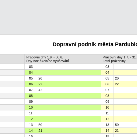
Dopravní podnik města Pardubic
Pracovní dny 1.9. - 30.6.
Pracovní dny 1.7. - 31.
Dny bez školního vyučování
Letní prázdniny
03
03
04
04
05
20
05
20
06
22
06
22
07
42
07
08
08
09
09
10
10
11
11
12
12
13
50
13
50
14
21
14
21
15
15