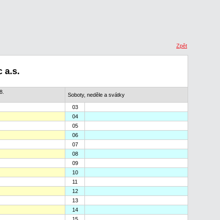
Zpět
 a.s.
8.
Soboty, neděle a svátky
03
04
05
06
07
08
09
10
11
12
13
14
15