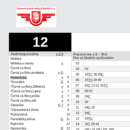
12
Tuněchody,kovárna
x
Z.II
Pracovní dny 1.9. - 30.6.
Dny se školním vyučováním
Mnětice
Mnětice,u mostu
x
03
Černá za Bory
04
53
Černá za Bory,prodejna
x
Q
05
10
T
C
36 50
C
Holandská
x
0
06
15
T
U
28 40
*Drozdice
Q
3
07
02
C
13 21 32
T
C
*Černá za Bory,Dělnická
x
6
08
00 52
*Černá za Bory,Lipiny
x
7
Černá za Bory,pošta
x
7
09
24
C
Černá za Bory,silo
x
8
10
30
Zámeček
Q
J
9
11
04
C
42
*Zdravotnická škola
9
12
54
C
Průmyslová
10
13
43
T
U
Pardubičky,točna
Q
11
Kyjevská
12
14
16
T
29 44
Nemocnice
Q
13
15
04
U
19 29
U
37
C
59
T