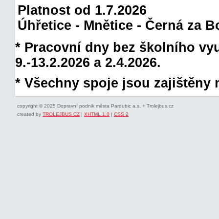
Platnost od 1.7.2026
Úhřetice - Mnětice - Černá za B
* Pracovní dny bez školního vyuč
9.-13.2.2026 a 2.4.2026.
* Všechny spoje jsou zajištěny 
copyright © 2025 Dopravní podnik města Pardubic a.s. + Trolejbus.cz
created by
TROLEJBUS CZ
|
XHTML 1.0
|
CSS 2