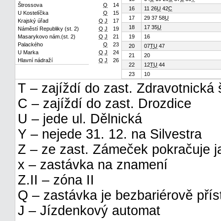
Štrossova
Q
14
16
11 26
U
42
C
U Kostelíčka
Q
15
17
29 37 58
U
Krajský úřad
Q
J
17
18
17 35
U
Náměstí Republiky (st. 2)
Q
J
19
Masarykovo nám.(st. 2)
Q
J
21
19
16
Palackého
Q
23
20
07
T
U
47
U Marka
Q
J
24
21
20
Hlavní nádraží
Q
J
26
22
12
T
U
44
23
10
T – zajíždí do zast. Zdravotnická 
C – zajíždí do zast. Drozdice
U – jede ul. Dělnická
Y – nejede 31. 12. na Silvestra
Z – ze zast. Zámeček pokračuje ja
x – zastávka na znamení
Z.II – zóna II
Q – zastávka je bezbariérově pří
J – Jízdenkový automat