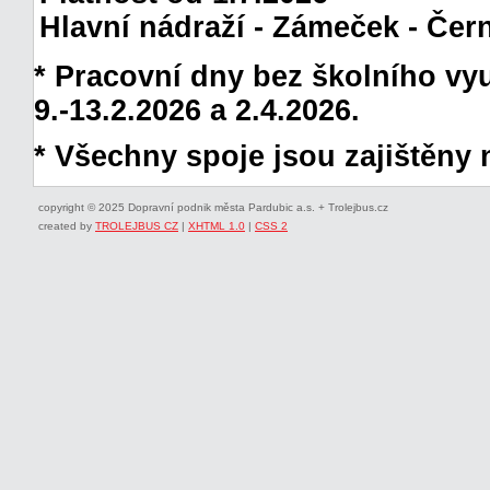
Hlavní nádraží - Zámeček - Čern
* Pracovní dny bez školního vyuč
9.-13.2.2026 a 2.4.2026.
* Všechny spoje jsou zajištěny 
copyright © 2025 Dopravní podnik města Pardubic a.s. + Trolejbus.cz
created by
TROLEJBUS CZ
|
XHTML 1.0
|
CSS 2