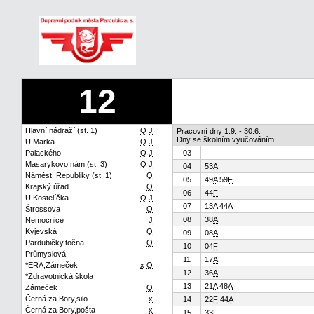
12
Hlavní nádraží (st. 1)
Q
J
Pracovní dny 1.9. - 30.6.
Dny se školním vyučováním
U Marka
Q
J
Palackého
Q
J
03
Masarykovo nám.(st. 3)
Q
J
04
53
A
Náměstí Republiky (st. 1)
Q
05
49
A
59
F
Krajský úřad
Q
06
44
F
U Kostelíčka
Q
J
07
13
A
44
A
Štrossova
Q
08
38
A
Nemocnice
J
Kyjevská
Q
09
08
A
Pardubičky,točna
Q
10
04
F
Průmyslová
11
17
A
*ERA,Zámeček
x
Q
12
36
A
*Zdravotnická škola
13
21
A
48
A
Zámeček
Q
Černá za Bory,silo
x
14
22
F
44
A
Černá za Bory,pošta
x
15
33
F