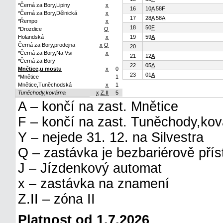
*Černá za Bory,Lipiny
x
16
10
A
58
F
*Černá za Bory,Dělnická
x
17
28
A
58
A
*Řempo
x
18
50
F
*Drozdice
Q
Holandská
x
19
59
A
Černá za Bory,prodejna
x
Q
20
*Černá za Bory,Na Vsi
x
21
12
A
*Černá za Bory
22
05
A
Mnětice,u mostu
x
0
23
01
A
*Mnětice
1
Mnětice,Tuněchodská
x
1
Tuněchody,kovárna
x
Z.II
5
A – končí na zast. Mnětice
F – končí na zast. Tuněchody,ko
Y – nejede 31. 12. na Silvestra
Q – zastávka je bezbariérově pří
J – Jízdenkový automat
x – zastávka na znamení
Z.II – zóna II
Platnost od 1.7.2026