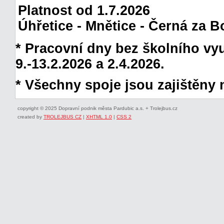
Platnost od 1.7.2026
Úhřetice - Mnětice - Černá za B
* Pracovní dny bez školního vyuč
9.-13.2.2026 a 2.4.2026.
* Všechny spoje jsou zajištěny 
copyright © 2025 Dopravní podnik města Pardubic a.s. + Trolejbus.cz
created by
TROLEJBUS CZ
|
XHTML 1.0
|
CSS 2