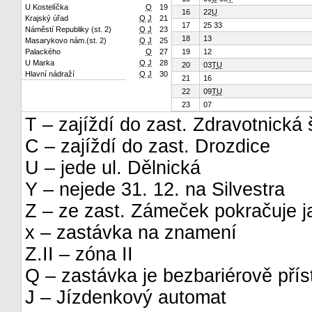
U Kostelíčka
Q
19
16
22
U
Krajský úřad
Q
J
21
17
25 33
Náměstí Republiky (st. 2)
Q
J
23
18
13
Masarykovo nám.(st. 2)
Q
J
25
Palackého
Q
27
19
12
U Marka
Q
J
28
20
03
T
U
Hlavní nádraží
Q
J
30
21
16
22
09
T
U
23
07
T – zajíždí do zast. Zdravotnická 
C – zajíždí do zast. Drozdice
U – jede ul. Dělnická
Y – nejede 31. 12. na Silvestra
Z – ze zast. Zámeček pokračuje ja
x – zastávka na znamení
Z.II – zóna II
Q – zastávka je bezbariérově pří
J – Jízdenkový automat