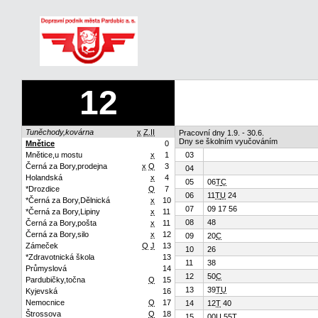
12
Tuněchody,kovárna
x
Z.II
Pracovní dny 1.9. - 30.6.
Dny se školním vyučováním
Mnětice
0
Mnětice,u mostu
x
1
03
Černá za Bory,prodejna
x
Q
3
04
Holandská
x
4
05
06
T
C
*Drozdice
Q
7
06
11
T
U
24
*Černá za Bory,Dělnická
x
10
07
09 17 56
*Černá za Bory,Lipiny
x
11
08
48
Černá za Bory,pošta
x
11
Černá za Bory,silo
x
12
09
20
C
Zámeček
Q
J
13
10
26
*Zdravotnická škola
13
11
38
Průmyslová
14
12
50
C
Pardubičky,točna
Q
15
13
39
T
U
Kyjevská
16
Nemocnice
Q
17
14
12
T
40
Štrossova
Q
18
15
00
U
55
T