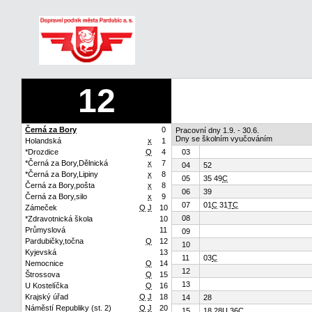
12
Černá za Bory
0
Pracovní dny 1.9. - 30.6.
Dny se školním vyučováním
Holandská
x
1
*Drozdice
Q
4
03
*Černá za Bory,Dělnická
x
7
04
52
*Černá za Bory,Lipiny
x
8
05
35 49
C
Černá za Bory,pošta
x
8
06
39
Černá za Bory,silo
x
9
07
01
C
31
T
C
Zámeček
Q
J
10
08
*Zdravotnická škola
10
Průmyslová
11
09
Pardubičky,točna
Q
12
10
Kyjevská
13
11
03
C
Nemocnice
Q
14
12
Štrossova
Q
15
13
U Kostelíčka
Q
16
Krajský úřad
Q
J
18
14
28
Náměstí Republiky (st. 2)
Q
J
20
15
18 28
U
36
C