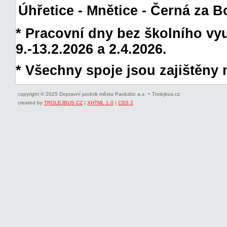
Úhřetice - Mnětice - Černá za B
* Pracovní dny bez školního vyuč
9.-13.2.2026 a 2.4.2026.
* Všechny spoje jsou zajištěny 
copyright © 2025 Dopravní podnik města Pardubic a.s. + Trolejbus.cz
created by
TROLEJBUS CZ
|
XHTML 1.0
|
CSS 2