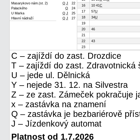
Masarykovo nám.(st. 2)
Q
J
22
16
10 41
C
Palackého
Q
24
17
57
U
U Marka
Q
J
25
18
34
U
Hlavní nádraží
Q
J
27
19
20
46
21
22
43
23
C – zajíždí do zast. Drozdice
T – zajíždí do zast. Zdravotnická 
U – jede ul. Dělnická
Y – nejede 31. 12. na Silvestra
Z – ze zast. Zámeček pokračuje ja
x – zastávka na znamení
Q – zastávka je bezbariérově pří
J – Jízdenkový automat
Platnost od 1.7.2026