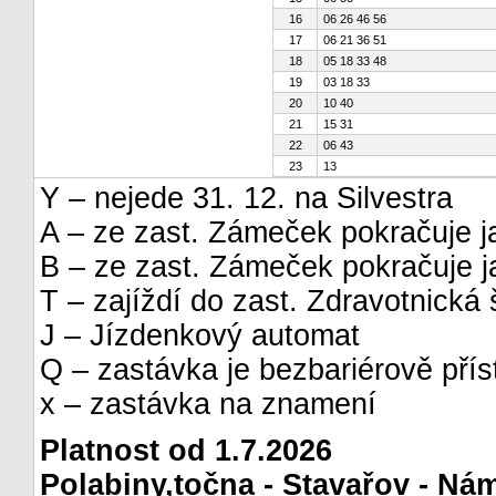
16
06 26 46 56
17
06 21 36 51
18
05 18 33 48
19
03 18 33
20
10 40
21
15 31
22
06 43
23
13
Y – nejede 31. 12. na Silvestra
A – ze zast. Zámeček pokračuje j
B – ze zast. Zámeček pokračuje j
T – zajíždí do zast. Zdravotnická 
J – Jízdenkový automat
Q – zastávka je bezbariérově pří
x – zastávka na znamení
Platnost od 1.7.2026
Polabiny,točna - Stavařov - Ná