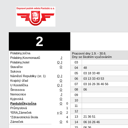
2
Polabiny,točna
Pracovní dny 1.9. - 30.6.
Dny se školním vyučováním
Polabiny,Kosmonautů
J
Polabiny,hotel
Q
J
03
Stavařov
Q
04
48
Sukova
05
03 18 33 48
Náměstí Republiky (st. 1)
Q
J
06
03 13 33 43 53
Krajský úřad
Q
07
03 16 26 36 46 56
U Kostelíčka
Q
J
08
06
Štrossova
Q
Nemocnice
J
09
Kyjevská
Q
10
Pardubičky,točna
Q
0
11
Průmyslová
1
12
*ERA,Zámeček
x
Q
2
13
21 36 51
*Zdravotnická škola
4
Zámeček
Q
6
14
06 16 26 46
15
06 36