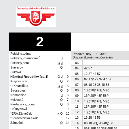
2
Polabiny,točna
Pracovní dny 1.9. - 30.6.
Dny se školním vyučováním
Polabiny,Kosmonautů
J
Polabiny,hotel
Q
J
03
Stavařov
Q
04
42 57
Sukova
05
12 27 42 57
Náměstí Republiky (st. 1)
Q
J
0
06
07 17
P
27 37 47 57
Krajský úřad
Q
2
07
08 18 28 38 48 58
U Kostelíčka
Q
J
3
08
13
P
28
P
43
P
58
P
Štrossova
Q
5
Nemocnice
J
6
09
13
P
28
P
43
P
58
P
Kyjevská
Q
7
10
13
P
28
P
43
P
58
P
Pardubičky,točna
Q
8
11
13
P
28
P
43
P
58
P
Průmyslová
9
12
13
P
28
P
43
P
58
P
*ERA,Zámeček
x
Q
10
13
13 28 43 58
*Zdravotnická škola
12
Zámeček
Q
14
14
08 18 28
P
38 48
P
58
15
08
P
18
P
28 38
P
48
P
58