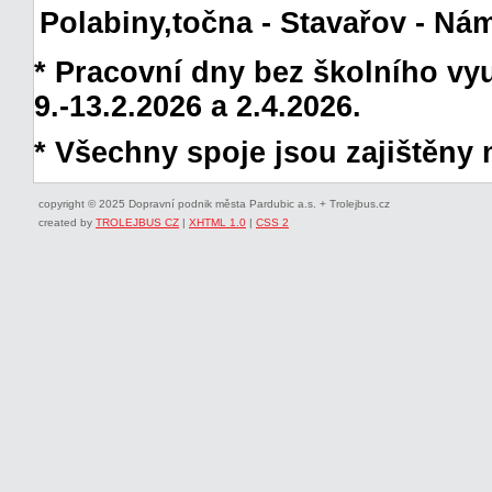
Polabiny,točna - Stavařov - Ná
* Pracovní dny bez školního vyuč
9.-13.2.2026 a 2.4.2026.
* Všechny spoje jsou zajištěny 
copyright © 2025 Dopravní podnik města Pardubic a.s. + Trolejbus.cz
created by
TROLEJBUS CZ
|
XHTML 1.0
|
CSS 2