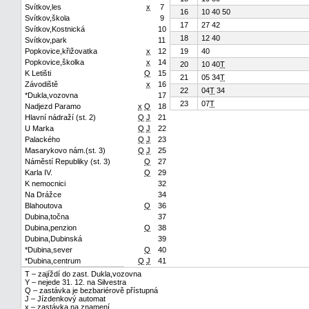
Svítkov,les
x
7
16
10 40 50
Svítkov,škola
9
17
27 42
Svítkov,Kostnická
10
18
12 40
Svítkov,park
11
Popkovice,křižovatka
x
12
19
40
Popkovice,školka
x
14
20
10 40
T
K Letišti
Q
15
21
05 34
T
Závodiště
x
16
22
04
T
34
*Dukla,vozovna
17
23
07
T
Nadjezd Paramo
x
Q
18
Hlavní nádraží (st. 2)
Q
J
21
U Marka
Q
J
22
Palackého
Q
J
23
Masarykovo nám.(st. 3)
Q
J
25
Náměstí Republiky (st. 3)
Q
27
Karla IV.
Q
29
K nemocnici
32
Na Drážce
34
Blahoutova
Q
36
Dubina,točna
37
Dubina,penzion
Q
38
Dubina,Dubinská
39
*Dubina,sever
Q
40
*Dubina,centrum
Q
J
41
T – zajíždí do zast. Dukla,vozovna
Y – nejede 31. 12. na Silvestra
Q – zastávka je bezbariérově přístupná
J – Jízdenkový automat
x – zastávka na znamení