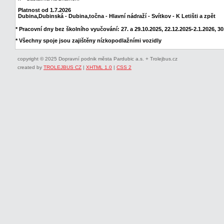
Platnost od 1.7.2026
Dubina,Dubinská - Dubina,točna - Hlavní nádraží - Svítkov - K Letišti a zpět
* Pracovní dny bez školního vyučování: 27. a 29.10.2025, 22.12.2025-2.1.2026, 30.
* Všechny spoje jsou zajištěny nízkopodlažními vozidly
copyright © 2025 Dopravní podnik města Pardubic a.s. + Trolejbus.cz
created by
TROLEJBUS CZ
|
XHTML 1.0
|
CSS 2