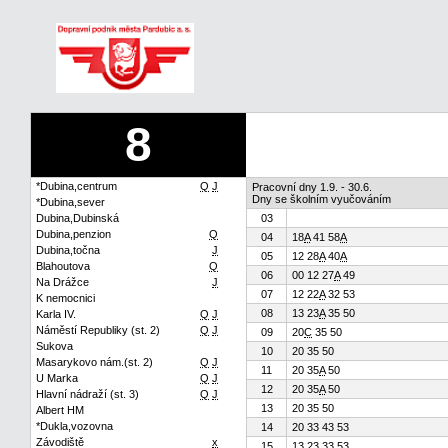
8
*Dubina,centrum
Q
J
Pracovní dny 1.9. - 30.6.
Dny se školním vyučováním
*Dubina,sever
Dubina,Dubinská
03
Dubina,penzion
Q
04
18
A
41 58
A
Dubina,točna
J
05
12 28
A
40
A
Blahoutova
Q
06
00 12 27
A
49
Na Drážce
J
07
12 22
A
32 53
K nemocnici
08
13 23
A
35 50
Karla IV.
Q
J
Náměstí Republiky (st. 2)
Q
J
09
20
C
35 50
Sukova
10
20 35 50
Masarykovo nám.(st. 2)
Q
J
11
20 35
A
50
U Marka
Q
J
12
20 35
A
50
Hlavní nádraží (st. 3)
Q
J
13
20 35 50
Albert HM
*Dukla,vozovna
14
20 33 43 53
Závodiště
x
15
13 23 33 53