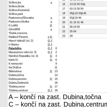
Svítkov,les
x
16
13 23 33 53
A
Svítkov,škola
17
03 13 35 50
Svítkov,Kostnická
18
05
A
19 33
A
46
Svítkov,park
Popkovice,křižovatka
x
19
01
A
16 46
Popkovice,školka
x
20
01 16 31 46
K Letišti
Q
21
05 24 55
Závodiště
x
22
25 54
*Dukla,vozovna
23
28
Nadjezd Paramo
x
Q
Hlavní nádraží (st. 2)
Q
J
U Marka
Q
J
Palackého
Q
J
0
Masarykovo nám.(st. 3)
Q
J
2
Náměstí Republiky (st. 3)
Q
4
Karla IV.
Q
6
K nemocnici
9
Na Drážce
11
Blahoutova
Q
13
Dubina,točna
14
Dubina,penzion
Q
15
Dubina,Dubinská
16
*Dubina,sever
Q
17
*Dubina,centrum
Q
J
18
A – končí na zast. Dubina,točna
C – končí na zast. Dubina,centru