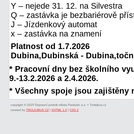
Y – nejede 31. 12. na Silvestra
Q – zastávka je bezbariérově pří
J – Jízdenkový automat
x – zastávka na znamení
Platnost od 1.7.2026
Dubina,Dubinská - Dubina,točna 
* Pracovní dny bez školního vyuč
9.-13.2.2026 a 2.4.2026.
* Všechny spoje jsou zajištěny 
copyright © 2025 Dopravní podnik města Pardubic a.s. + Trolejbus.cz
created by
TROLEJBUS CZ
|
XHTML 1.0
|
CSS 2