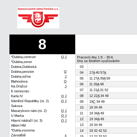
8
*Dubina,centrum
Q
J
Pracovní dny 1.9. - 30.6.
Dny se školním vyučováním
*Dubina,sever
Dubina,Dubinská
03
Dubina,penzion
Q
04
17
A
40 57
A
Dubina,točna
J
05
11 27
A
39
A
59
Blahoutova
Q
06
11 26
A
48
Na Drážce
J
07
11 21
A
31 52
K nemocnici
08
12 22
A
34 49
Karla IV.
Q
J
Náměstí Republiky (st. 2)
Q
J
09
19
C
34 49
Sukova
10
19 34 49
Masarykovo nám.(st. 2)
Q
J
11
19 34
A
49
U Marka
Q
J
12
19 34
A
49
Hlavní nádraží (st. 3)
Q
J
13
19 34 49
Albert HM
*Dukla,vozovna
14
19 32 42 52
Závodiště
x
15
12 22 32 52