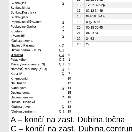
Svítkov,les
x
16
12 22 32 52
A
Svítkov,škola
17
02 12 34 49
Svítkov,Kostnická
18
04
A
18 32
A
45
Svítkov,park
Popkovice,křižovatka
x
19
00
A
15 45
Popkovice,školka
x
20
00 15 30 45
K Letišti
Q
21
04 23 54
Závodiště
x
22
24 53
*Dukla,vozovna
23
27
Nadjezd Paramo
x
Q
Hlavní nádraží (st. 2)
Q
J
U Marka
Q
J
0
Palackého
Q
J
1
Masarykovo nám.(st. 3)
Q
J
3
Náměstí Republiky (st. 3)
Q
5
Karla IV.
Q
7
K nemocnici
10
Na Drážce
12
Blahoutova
Q
14
Dubina,točna
15
Dubina,penzion
Q
16
Dubina,Dubinská
17
*Dubina,sever
Q
18
*Dubina,centrum
Q
J
19
A – končí na zast. Dubina,točna
C – končí na zast. Dubina,centru