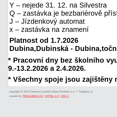
Y – nejede 31. 12. na Silvestra
Q – zastávka je bezbariérově pří
J – Jízdenkový automat
x – zastávka na znamení
Platnost od 1.7.2026
Dubina,Dubinská - Dubina,točna 
* Pracovní dny bez školního vyuč
9.-13.2.2026 a 2.4.2026.
* Všechny spoje jsou zajištěny 
copyright © 2025 Dopravní podnik města Pardubic a.s. + Trolejbus.cz
created by
TROLEJBUS CZ
|
XHTML 1.0
|
CSS 2