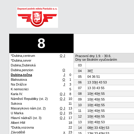
8
*Dubina,centrum
Q
J
Pracovní dny 1.9. - 30.6.
Dny se školním vyučováním
*Dubina,sever
Dubina,Dubinská
03
Dubina,penzion
Q
04
38
T
Dubina,točna
J
0
05
04 36 51
Blahoutova
Q
1
06
13 33
H
43 53
Na Drážce
J
3
07
13 33 43 55
K nemocnici
5
08
10
H
40
H
55
Karla IV.
Q
J
8
Náměstí Republiky (st. 2)
Q
J
10
09
10
H
40
H
55
Sukova
11
10
10
H
40
H
55
Masarykovo nám.(st. 2)
Q
J
13
11
10
H
40
H
55
U Marka
Q
J
15
12
10
H
40
H
55
Hlavní nádraží (st. 3)
Q
J
17
13
10
H
40
H
53
Albert HM
18
*Dukla,vozovna
22
14
08
H
33 43
H
53
Závodiště
x
23
15
13
H
33 43
H
53