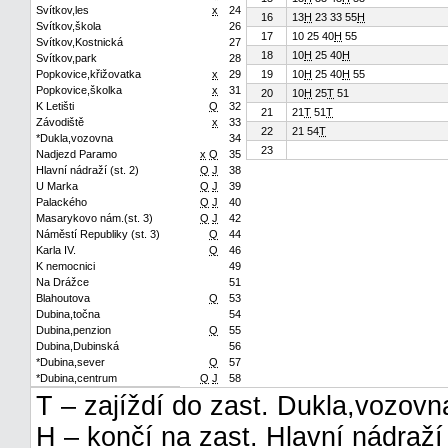
Svítkov,les
x
24
16
13
H
23 33 55
H
Svítkov,škola
26
17
10 25 40
H
55
Svítkov,Kostnická
27
18
10
H
25 40
H
Svítkov,park
28
Popkovice,křižovatka
x
29
19
10
H
25 40
H
55
Popkovice,školka
x
31
20
10
H
25
T
51
K Letišti
Q
32
21
21
T
51
T
Závodiště
x
33
22
21 54
T
*Dukla,vozovna
34
23
Nadjezd Paramo
x
Q
35
Hlavní nádraží (st. 2)
Q
J
38
U Marka
Q
J
39
Palackého
Q
J
40
Masarykovo nám.(st. 3)
Q
J
42
Náměstí Republiky (st. 3)
Q
44
Karla IV.
Q
46
K nemocnici
49
Na Drážce
51
Blahoutova
Q
53
Dubina,točna
54
Dubina,penzion
Q
55
Dubina,Dubinská
56
*Dubina,sever
Q
57
*Dubina,centrum
Q
J
58
T – zajíždí do zast. Dukla,vozovn
H – končí na zast. Hlavní nádraží