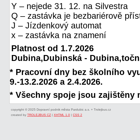
Y – nejede 31. 12. na Silvestra
Q – zastávka je bezbariérově pří
J – Jízdenkový automat
x – zastávka na znamení
Platnost od 1.7.2026
Dubina,Dubinská - Dubina,točna 
* Pracovní dny bez školního vyuč
9.-13.2.2026 a 2.4.2026.
* Všechny spoje jsou zajištěny 
copyright © 2025 Dopravní podnik města Pardubic a.s. + Trolejbus.cz
created by
TROLEJBUS CZ
|
XHTML 1.0
|
CSS 2