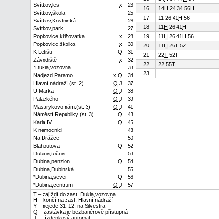
Svítkov,les
x
23
16
14
H
24 34 56
H
Svítkov,škola
25
17
11 26 41
H
56
Svítkov,Kostnická
26
18
11
H
26 41
H
Svítkov,park
27
Popkovice,křižovatka
x
28
19
11
H
26 41
H
56
Popkovice,školka
x
30
20
11
H
26
T
52
K Letišti
Q
31
21
22
T
52
T
Závodiště
x
32
22
22 55
T
*Dukla,vozovna
33
23
Nadjezd Paramo
x
Q
34
Hlavní nádraží (st. 2)
Q
J
37
U Marka
Q
J
38
Palackého
Q
J
39
Masarykovo nám.(st. 3)
Q
J
41
Náměstí Republiky (st. 3)
Q
43
Karla IV.
Q
45
K nemocnici
48
Na Drážce
50
Blahoutova
Q
52
Dubina,točna
53
Dubina,penzion
Q
54
Dubina,Dubinská
55
*Dubina,sever
Q
56
*Dubina,centrum
Q
J
57
T – zajíždí do zast. Dukla,vozovna
H – končí na zast. Hlavní nádraží
Y – nejede 31. 12. na Silvestra
Q – zastávka je bezbariérově přístupná
J – Jízdenkový automat