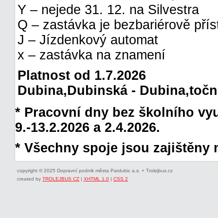
Y – nejede 31. 12. na Silvestra
Q – zastávka je bezbariérově pří
J – Jízdenkový automat
x – zastávka na znamení
Platnost od 1.7.2026
Dubina,Dubinská - Dubina,točna 
* Pracovní dny bez školního vyuč
9.-13.2.2026 a 2.4.2026.
* Všechny spoje jsou zajištěny 
copyright © 2025 Dopravní podnik města Pardubic a.s. + Trolejbus.cz
created by
TROLEJBUS CZ
|
XHTML 1.0
|
CSS 2