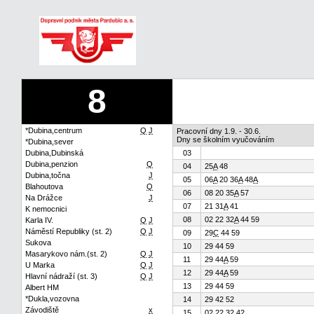
8
*Dubina,centrum
Q
J
Pracovní dny 1.9. - 30.6.
Dny se školním vyučováním
*Dubina,sever
Dubina,Dubinská
03
Dubina,penzion
Q
04
25
A
48
Dubina,točna
J
05
06
A
20 36
A
48
A
Blahoutova
Q
06
08 20 35
A
57
Na Drážce
J
07
21 31
A
41
K nemocnici
08
02 22 32
A
44 59
Karla IV.
Q
J
Náměstí Republiky (st. 2)
Q
J
09
29
C
44 59
Sukova
10
29 44 59
Masarykovo nám.(st. 2)
Q
J
11
29 44
A
59
U Marka
Q
J
12
29 44
A
59
Hlavní nádraží (st. 3)
Q
J
13
29 44 59
Albert HM
*Dukla,vozovna
14
29 42 52
Závodiště
x
15
02 22 32 42