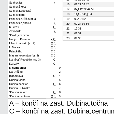
Svítkov,les
x
16
02 22 32 42
Svítkov,škola
17
02
A
12 22 44 59
Svítkov,Kostnická
18
14
A
27 41
A
54
Svítkov,park
Popkovice,křižovatka
x
19
09
A
24 54
Popkovice,školka
x
20
09 24 39 54
K Letišti
Q
21
12 31
Závodiště
x
22
02 32
*Dukla,vozovna
23
01 35
Nadjezd Paramo
x
Q
Hlavní nádraží (st. 2)
Q
J
U Marka
Q
J
Palackého
Q
J
Masarykovo nám.(st. 3)
Q
J
Náměstí Republiky (st. 3)
Q
Karla IV.
Q
K nemocnici
0
Na Drážce
2
Blahoutova
Q
4
Dubina,točna
5
Dubina,penzion
Q
6
Dubina,Dubinská
7
*Dubina,sever
Q
8
*Dubina,centrum
Q
J
9
A – končí na zast. Dubina,točna
C – končí na zast. Dubina,centru