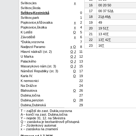
Svítkov,les
x
16
00 20 50
Svítkov,škola
17
00 37 52
A
Svítkov,Kostnická
0
18
21
A
49
A
Svítkov,park
1
Popkovice,křižovatka
x
2
19
49
Popkovice,školka
x
4
20
19 51
T
K Letišti
Q
5
21
13 43
T
Závodiště
x
6
22
13
T
42
T
*Dukla,vozovna
7
23
16
T
Nadjezd Paramo
x
Q
8
Hlavní nádraží (st. 2)
Q
J
11
U Marka
Q
J
12
Palackého
Q
J
13
Masarykovo nám.(st. 3)
Q
J
15
Náměstí Republiky (st. 3)
Q
17
Karla IV.
Q
19
K nemocnici
22
Na Drážce
24
Blahoutova
Q
26
Dubina,točna
27
Dubina,penzion
Q
28
Dubina,Dubinská
29
T – zajíždí do zast. Dukla,vozovna
A – končí na zast. Dubina,točna
Y – nejede 31. 12. na Silvestra
Q – zastávka je bezbariérově přístupná
J – Jízdenkový automat
x – zastávka na znamení