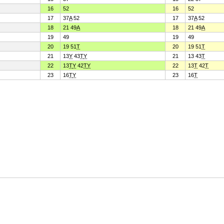
16
52
16
52
17
37
A
52
17
37
A
52
18
21 49
A
18
21 49
A
19
49
19
49
20
19 51
T
20
19 51
T
21
13
Y
43
T
Y
21
13 43
T
22
13
T
Y
42
T
Y
22
13
T
42
T
23
16
T
Y
23
16
T