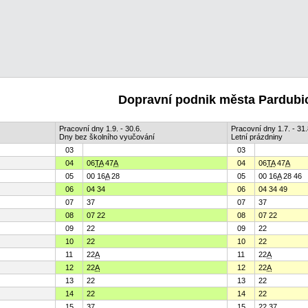
Dopravní podnik města Pardubic
Pracovní dny 1.9. - 30.6.
Pracovní dny 1.7. - 31.
Dny bez školního vyučování
Letní prázdniny
03
03
04
06
T
A
47
A
04
06
T
A
47
A
05
00 16
A
28
05
00 16
A
28 46
06
04 34
06
04 34 49
07
37
07
37
08
07 22
08
07 22
09
22
09
22
10
22
10
22
11
22
A
11
22
A
12
22
A
12
22
A
13
22
13
22
14
22
14
22
15
37
15
22 37