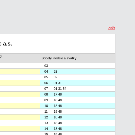
Zpět
 a.s.
8.
Soboty, neděle a svátky
03
04
52
05
32
06
01 31
07
01 31 54
08
17 48
09
18 48
10
18 48
11
18 48
12
18 48
13
18 48
14
18 48
15
18 48