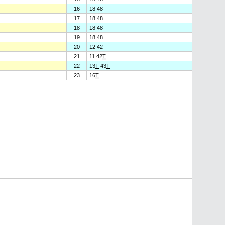
16
18 48
17
18 48
18
18 48
19
18 48
20
12 42
21
11 42
T
22
13
T
43
T
23
16
T