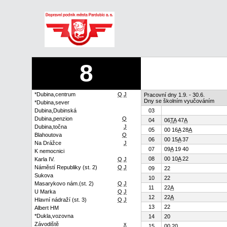
8
*Dubina,centrum
Q
J
Pracovní dny 1.9. - 30.6.
Dny se školním vyučováním
*Dubina,sever
Dubina,Dubinská
03
Dubina,penzion
Q
04
06
T
A
47
A
Dubina,točna
J
05
00 16
A
28
A
Blahoutova
Q
06
00 15
A
37
Na Drážce
J
07
09
A
19 40
K nemocnici
08
00 10
A
22
Karla IV.
Q
J
Náměstí Republiky (st. 2)
Q
J
09
22
Sukova
10
22
Masarykovo nám.(st. 2)
Q
J
11
22
A
U Marka
Q
J
12
22
A
Hlavní nádraží (st. 3)
Q
J
13
22
Albert HM
*Dukla,vozovna
14
20
Závodiště
x
15
00 20