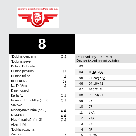
8
*Dubina,centrum
Q
J
Pracovní dny 1.9. - 30.6.
Dny se školním vyučováním
*Dubina,sever
Dubina,Dubinská
03
Dubina,penzion
Q
04
10
T
A
51
A
Dubina,točna
J
05
04 20
A
32
A
Blahoutova
Q
06
04 19
A
41
Na Drážce
J
07
14
A
24 45
K nemocnici
08
05 15
A
27
Karla IV.
Q
J
Náměstí Republiky (st. 2)
Q
J
09
27
Sukova
10
27
Masarykovo nám.(st. 2)
Q
J
11
27
A
U Marka
Q
J
12
27
A
Hlavní nádraží (st. 3)
Q
J
13
27
Albert HM
*Dukla,vozovna
14
25
Závodiště
x
15
05 25