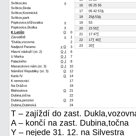
Svítkov,les
x
16
05 25 55
Svítkov,škola
17
05 42 57
A
Svítkov,Kostnická
18
25
A
53
A
Svítkov,park
Popkovice,křižovatka
x
19
53
Popkovice,školka
x
20
23 55
T
K Letišti
Q
0
21
17 47
T
Závodiště
x
1
22
17
T
46
T
*Dukla,vozovna
2
23
20
T
Nadjezd Paramo
x
Q
3
Hlavní nádraží (st. 2)
Q
J
6
U Marka
Q
J
7
Palackého
Q
J
8
Masarykovo nám.(st. 3)
Q
J
10
Náměstí Republiky (st. 3)
Q
12
Karla IV.
Q
14
K nemocnici
17
Na Drážce
19
Blahoutova
Q
21
Dubina,točna
22
Dubina,penzion
Q
23
Dubina,Dubinská
24
T – zajíždí do zast. Dukla,vozovn
A – končí na zast. Dubina,točna
Y – nejede 31. 12. na Silvestra