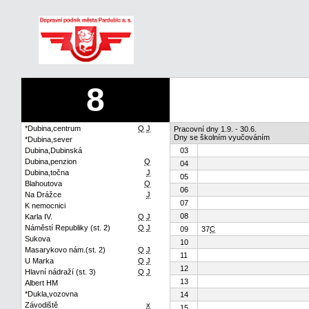
8
*Dubina,centrum
Q
J
Pracovní dny 1.9. - 30.6.
Dny se školním vyučováním
*Dubina,sever
Dubina,Dubinská
03
Dubina,penzion
Q
04
Dubina,točna
J
05
Blahoutova
Q
06
Na Drážce
J
07
K nemocnici
08
Karla IV.
Q
J
Náměstí Republiky (st. 2)
Q
J
09
37
C
Sukova
10
Masarykovo nám.(st. 2)
Q
J
11
U Marka
Q
J
12
Hlavní nádraží (st. 3)
Q
J
13
Albert HM
*Dukla,vozovna
14
Závodiště
x
15