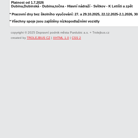
Platnost od 1.7.2026
Dubina,Dubinská - Dubina,točna - Hlavní nádraží - Svítkov - K Letišti a zpět
* Pracovní dny bez školního vyučování: 27. a 29.10.2025, 22.12.2025-2.1.2026, 30.
* Všechny spoje jsou zajištěny nízkopodlažními vozidly
copyright © 2025 Dopravní podnik města Pardubic a.s. + Trolejbus.cz
created by
TROLEJBUS CZ
|
XHTML 1.0
|
CSS 2