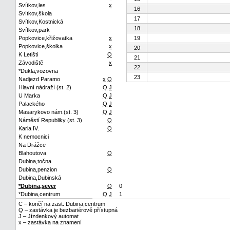
Svítkov,les
x
16
Svítkov,škola
17
Svítkov,Kostnická
18
Svítkov,park
Popkovice,křižovatka
x
19
Popkovice,školka
x
20
K Letišti
Q
21
Závodiště
x
22
*Dukla,vozovna
23
Nadjezd Paramo
x
Q
Hlavní nádraží (st. 2)
Q
J
U Marka
Q
J
Palackého
Q
J
Masarykovo nám.(st. 3)
Q
J
Náměstí Republiky (st. 3)
Q
Karla IV.
Q
K nemocnici
Na Drážce
Blahoutova
Q
Dubina,točna
Dubina,penzion
Q
Dubina,Dubinská
*Dubina,sever
Q
0
*Dubina,centrum
Q
J
1
C – končí na zast. Dubina,centrum
Q – zastávka je bezbariérově přístupná
J – Jízdenkový automat
x – zastávka na znamení