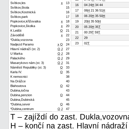
Svítkov,les
x
13
16
04 24
H
34 44
Svítkov,škola
15
17
06
H
21 36 51
H
Svítkov,Kostnická
16
18
06 20
H
35 50
H
Svítkov,park
17
Popkovice,křižovatka
x
18
19
20
H
35 50
H
Popkovice,školka
x
20
20
05 20
H
35
T
K Letišti
Q
21
21
00 29
T
59
T
Závodiště
x
22
22
29
*Dukla,vozovna
23
23
02
T
Nadjezd Paramo
x
Q
24
Hlavní nádraží (st. 2)
Q
J
27
U Marka
Q
J
28
Palackého
Q
J
29
Masarykovo nám.(st. 3)
Q
J
31
Náměstí Republiky (st. 3)
Q
33
Karla IV.
Q
35
K nemocnici
38
Na Drážce
40
Blahoutova
Q
42
Dubina,točna
43
Dubina,penzion
Q
44
Dubina,Dubinská
45
*Dubina,sever
Q
46
*Dubina,centrum
Q
J
47
T – zajíždí do zast. Dukla,vozovn
H – končí na zast. Hlavní nádraží