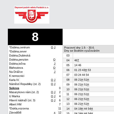
8
*Dubina,centrum
Q
J
Pracovní dny 1.9. - 30.6.
Dny se školním vyučováním
*Dubina,sever
Dubina,Dubinská
03
Dubina,penzion
Q
04
46
T
Dubina,točna
J
05
14 46
Blahoutova
Q
06
01 23 43
H
53
Na Drážce
J
07
03 24 44 54
K nemocnici
08
06 21
H
51
H
Karla IV.
Q
J
Náměstí Republiky (st. 2)
Q
J
09
06 21
H
51
H
Sukova
0
10
06 21
H
51
H
Masarykovo nám.(st. 2)
Q
J
2
11
06 21
H
51
H
U Marka
Q
J
4
12
06 21
H
51
H
Hlavní nádraží (st. 3)
Q
J
6
13
06 21
H
51
H
Albert HM
7
*Dukla,vozovna
11
14
04 19
H
44 54
H
Závodiště
x
12
15
04 24
H
44 54
H