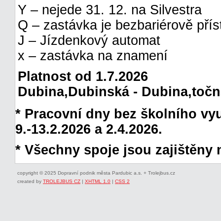
Y – nejede 31. 12. na Silvestra
Q – zastávka je bezbariérově pří
J – Jízdenkový automat
x – zastávka na znamení
Platnost od 1.7.2026
Dubina,Dubinská - Dubina,točna 
* Pracovní dny bez školního vyuč
9.-13.2.2026 a 2.4.2026.
* Všechny spoje jsou zajištěny 
copyright © 2025 Dopravní podnik města Pardubic a.s. + Trolejbus.cz
created by
TROLEJBUS CZ
|
XHTML 1.0
|
CSS 2