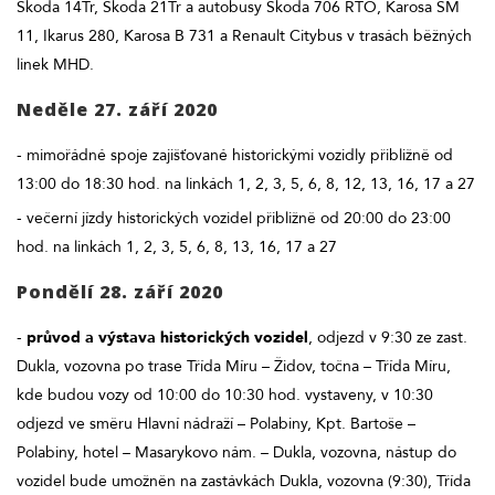
Škoda 14Tr, Škoda 21Tr a autobusy Škoda 706 RTO, Karosa ŠM
11, Ikarus 280, Karosa B 731 a Renault Citybus v trasách běžných
linek MHD.
Neděle 27. září 2020
- mimořádné spoje zajišťované historickými vozidly přibližně od
13:00 do 18:30 hod. na linkách 1, 2, 3, 5, 6, 8, 12, 13, 16, 17 a 27
- večerní jízdy historických vozidel přibližně od 20:00 do 23:00
hod. na linkách 1, 2, 3, 5, 6, 8, 13, 16, 17 a 27
Pondělí 28. září 2020
-
průvod a výstava historických vozidel
, odjezd v 9:30 ze zast.
Dukla, vozovna po trase Třída Míru – Židov, točna – Třída Míru,
kde budou vozy od 10:00 do 10:30 hod. vystaveny, v 10:30
odjezd ve směru Hlavní nádraží – Polabiny, Kpt. Bartoše –
Polabiny, hotel – Masarykovo nám. – Dukla, vozovna, nástup do
vozidel bude umožněn na zastávkách Dukla, vozovna (9:30), Třída