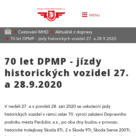
MENU
Cestování MHD
Aktuálně z dopravy
70 let DPMP - jízdy historických vozidel 27. a 28.9.2020
70 let DPMP - jízdy
historických vozidel 27.
a 28.9.2020
V neděli 27. a v pondělí 28. září 2020 se uskuteční jízdy
historických vozidel v rámci oslav 70. výročí založení Dopravního
podniku města Pardubic a.s., po oba dny budou v provozu
historické trolejbusy Škoda 8Tr, 2 x Škoda 9Tr, Škoda Sanos 200Tr,