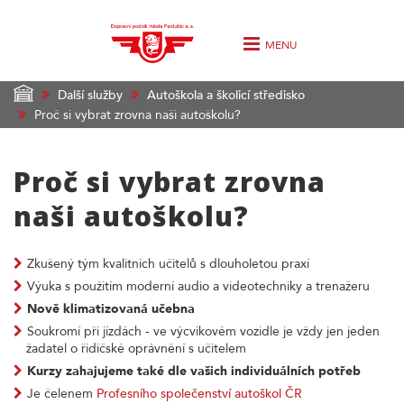
MENU
Další služby
Autoškola a školicí středisko
Proč si vybrat zrovna naši autoškolu?
Proč si vybrat zrovna
naši autoškolu?
Zkušený tým kvalitních učitelů s dlouholetou praxí
Výuka s použitím moderní audio a videotechniky a trenažeru
Nově klimatizovaná učebna
Soukromí při jízdách - ve výcvikovém vozidle je vždy jen jeden
žadatel o řidičské oprávnění s učitelem
Kurzy zahajujeme také dle vašich individuálních potřeb
Je čelenem
Profesního společenství autoškol ČR