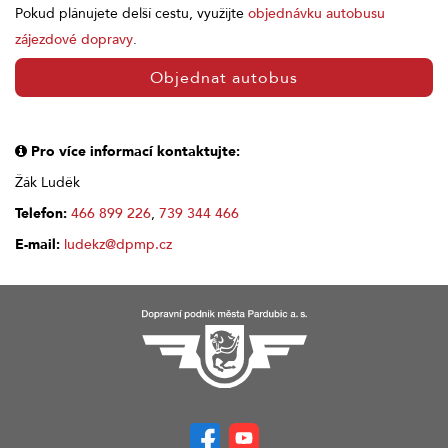
Pokud plánujete delší cestu, využijte
objednávku autobusu
zájezdové dopravy
.
Objednat autobus
Pro více informací kontaktujte:
Žák Luděk
Telefon:
466 899 226
,
739 344 466
E-mail:
ludekz@dpmp.cz