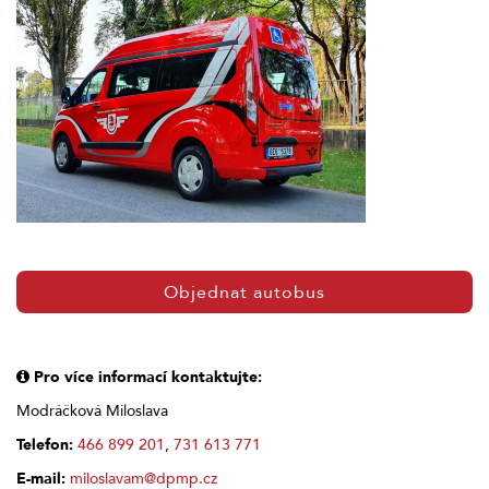
Objednat autobus
Pro více informací kontaktujte:
Modráčková Miloslava
Telefon:
466 899 201
,
731 613 771
E-mail:
miloslavam@dpmp.cz