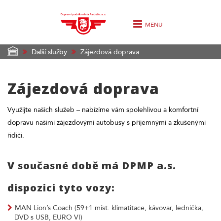
MENU
Další služby
Zájezdová doprava
Zájezdová doprava
Využijte našich služeb – nabízíme vám spolehlivou a komfortní
dopravu našimi zájezdovými autobusy s příjemnými a zkušenými
řidiči.
V současné době má DPMP a.s.
dispozici tyto vozy:
MAN Lion’s Coach (59+1 míst. klimatitace, kávovar, lednička,
DVD s USB, EURO VI)