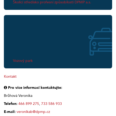
Školicí středisko profesní způsobilosti DPMP a.s.
Vozový park
Kontakt
Pro více informací kontaktujte:
Brůhová Veronika
Telefon:
466 899 275
,
733 586 933
E-mail:
veronikab@dpmp.cz