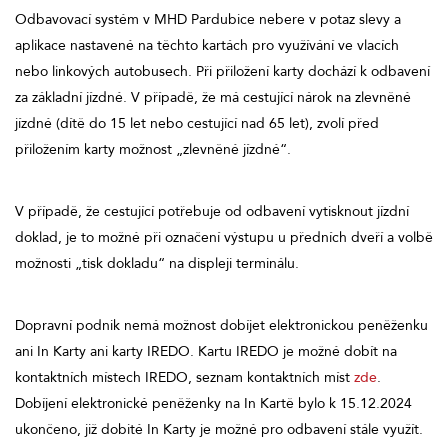
Odbavovací systém v MHD Pardubice nebere v potaz slevy a
aplikace nastavené na těchto kartách pro využívání ve vlacích
nebo linkových autobusech. Při přiložení karty dochází k odbavení
za základní jízdné. V případě, že má cestující nárok na zlevněné
jízdné (dítě do 15 let nebo cestující nad 65 let), zvolí před
přiložením karty možnost „zlevněné jízdné“.
V případě, že cestující potřebuje od odbavení vytisknout jízdní
doklad, je to možné při označení výstupu u předních dveří a volbě
možnosti „tisk dokladu“ na displeji terminálu.
Dopravní podnik nemá možnost dobíjet elektronickou peněženku
ani In Karty ani karty IREDO. Kartu IREDO je možné dobít na
kontaktních místech IREDO, seznam kontaktních míst
zde
.
Dobíjení elektronické peněženky na In Kartě bylo k 15.12.2024
ukončeno, již dobité In Karty je možné pro odbavení stále využít.