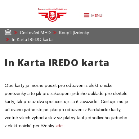
MENU
Cestování MHD
Koupit jízdenky
In Karta IREDO karta
In Karta IREDO karta
Obě karty je možné použít pro odbavení z elektronické
peněženky a to jak pro zakoupení jízdního dokladu pro držitele
karty, tak pro až dva spolucestující a 6 zavazadel. Cestujícímu je
účtováno jízdné stejně jako při odbavení z Pardubické karty,
včetně všech výhod a slev viz platný tarif jednotlivého jízdného
z elektronické peněženky
zde
.