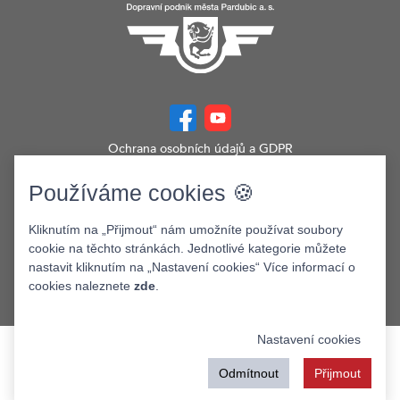
Ochrana osobních údajů a GDPR
Prohlášení o přístupnosti
Zobrazit verzi webu pro PC
Používáme cookies 🍪
©2026. Dopravní podnik města Pardubic a.s.
Kliknutím na „Přijmout“ nám umožníte používat soubory
cookie na těchto stránkách. Jednotlivé kategorie můžete
nastavit kliknutím na „Nastavení cookies“ Více informací o
cookies naleznete
zde
.
Nastavení cookies
Odmítnout
Přijmout