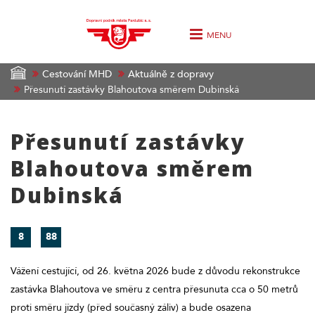
MENU
Cestování MHD
Aktuálně z dopravy
Přesunutí zastávky Blahoutova směrem Dubinská
Přesunutí zastávky
Blahoutova směrem
Dubinská
8
88
Vážení cestující, od 26. května 2026 bude z důvodu rekonstrukce
zastávka Blahoutova ve směru z centra přesunuta cca o 50 metrů
proti směru jízdy (před současný záliv) a bude osazena