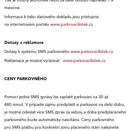
Tisk je možný jednotlivě nebo za delší období například 1 x
měsíčně.
Informace k tisku daňového dokladu jsou přístupné
na internetovém portálu
www.parkovacilistek.cz
.
Dotazy a reklamace
Dotazy k systému SMS parkovného
www.parkovacilistek.cz
.
Reklamace je možné vyřizovat:
www.parkovacilistek.cz
CENY PARKOVNÉHO
Pomocí jedné SMS zprávy lze zaplatit parkování na 30 až
480 minut. V případě zájmu předplatit si parkovné na delší dobu,
je možné odeslat více SMS zpráv za sebou a doba předplaceného
parkovného bude automaticky nasčítána. Ceny parkovného
pro SMS platbu pro konkrétní zónu placeného stání naleznete