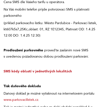
Cena SMS dle Vašeho tarifu u operátora.
Na Váš mobilní telefon přijde potvrzovací SMS s platností
parkovného
(příklad parkovacího lístku: Město Pardubice - Parkovací lístek,
kt607k5s7,25Kc,oblast: 01, RZ 1E12345, Platnost OD: 1.4.25
12:00 DO: 1.4.25 12:30)
Prodloužení parkovného
proveďte zasláním nové SMS
s uvedenou požadovanou dobou prodloužení parkování.
SMS kódy oblastí v jednotlivých lokalitách
Tisk daňového dokladu
Daňový doklad je možné vytisknout na internetovém portálu
www.parkovacilistek.cz
.