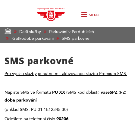
MENU
Další služby
Parkování v Pardubicích
Krátkodobé parkování
SMS parkovné
SMS parkovné
Pro využití služby je nutné mít aktivovanou službu Premium SMS.
Napište SMS ve formátu
PU XX
(SMS kód oblasti)
vaseSPZ
(RZ)
doba parkování
(příklad SMS: PU 01 1E12345 30)
Odešlete na telefonní číslo
90206