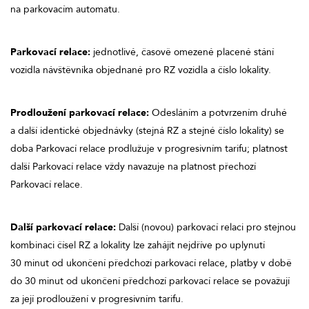
na parkovacím automatu.
Parkovací relace:
jednotlivé, časově omezené placené stání
vozidla návštěvníka objednané pro RZ vozidla a číslo lokality.
Prodloužení parkovací relace:
Odesláním a potvrzením druhé
a další identické objednávky (stejná RZ a stejné číslo lokality) se
doba Parkovací relace prodlužuje v progresivním tarifu; platnost
další Parkovací relace vždy navazuje na platnost přechozí
Parkovací relace.
Další parkovací relace:
Další (novou) parkovací relaci pro stejnou
kombinaci čísel RZ a lokality lze zahájit nejdříve po uplynutí
30 minut od ukončení předchozí parkovací relace, platby v době
do 30 minut od ukončení předchozí parkovací relace se považují
za její prodloužení v progresivním tarifu.