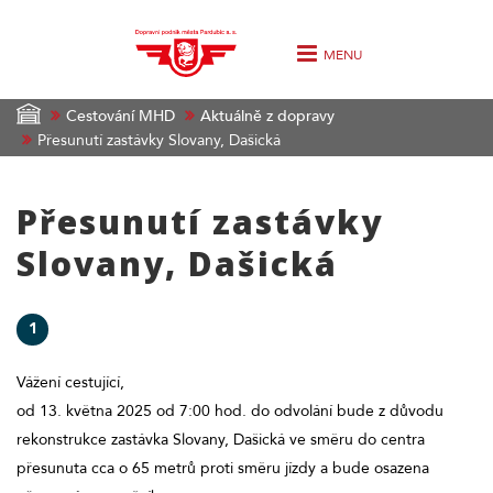
MENU
Cestování MHD
Aktuálně z dopravy
Přesunutí zastávky Slovany, Dašická
Přesunutí zastávky
Slovany, Dašická
1
Vážení cestující,
od 13. května 2025 od 7:00 hod. do odvolání bude z důvodu
rekonstrukce zastávka Slovany, Dašická ve směru do centra
přesunuta cca o 65 metrů proti směru jízdy a bude osazena