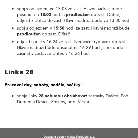
spoj s odjezdem ve 13:08 ze zast. Hlavní nádraží bude
posunut na
13:02
hod. a
prodloužen
do zast. Dříteč,
odjezd z Dřítče do zast. Hlavní nádraží bude ve 13:30 hod.
spoj s odjezdem v
15:58
hod. ze zast. Hlavní nádraží bude
prodloužen
do zast. Dříteč
odjezd spoje v 16:24 ze zast. Němčice, rybníček do zast.
Hlavní nádraží bude posunut na 16:29 hod., spoj bude
začínat v zastávce Dříteč v 16:26 hod.
Linka 28
Pracovní dny, soboty, neděle, svátky:
spoje linky
28 nebudou obsluhovat
zastávky Dašice, Pod
Dubem a Dašice, Zminný, odb. Veská