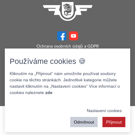
Ochrana osobních údajů a GDPR
Prohlášení o přístupnosti
Zobrazit verzi webu pro PC
Používáme cookies 🍪
©2026. Dopravní podnik města Pardubic a.s.
Kliknutím na „Přijmout“ nám umožníte používat soubory
cookie na těchto stránkách. Jednotlivé kategorie můžete
nastavit kliknutím na „Nastavení cookies“ Více informací o
cookies naleznete
zde
.
Nastavení cookies
Odmítnout
Přijmout