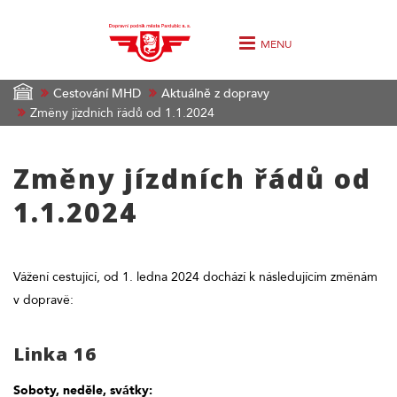
MENU
Cestování MHD
Aktuálně z dopravy
Změny jízdních řádů od 1.1.2024
Změny jízdních řádů od
1.1.2024
Vážení cestující, od 1. ledna 2024 dochází k následujícím změnám
v dopravě:
Linka 16
Soboty, neděle, svátky: