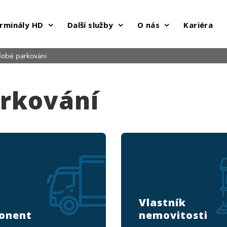
rminály HD
Další služby
O nás
Kariéra
obé parkování
rkování
Vlastník
onent
nemovitosti