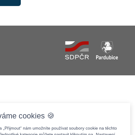
váme cookies 🍪
na „Přijmout“ nám umožníte používat soubory cookie na těchto
Jednotlivé kategorie můžete nastavit kliknutím na „Nastavení