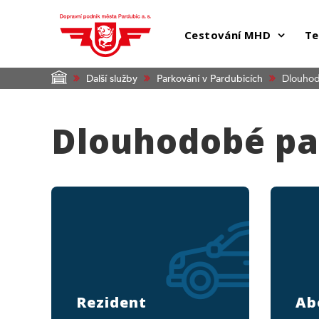
Cestování MHD
Te
Další služby
Parkování v Pardubicích
Dlouhod
Dlouhodobé pa
Rezident
Ab