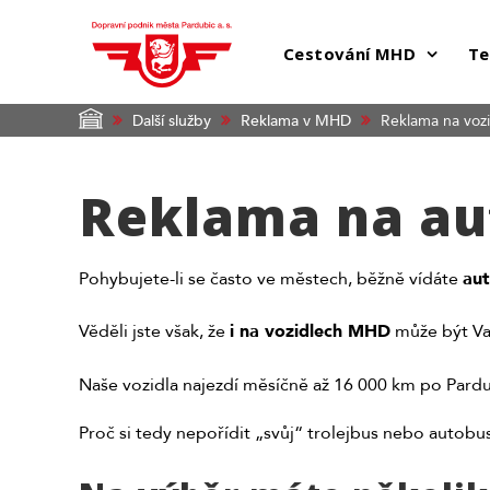
Cestování MHD
Te
Další služby
Reklama v MHD
Reklama na voz
Reklama na au
Pohybujete-li se často ve městech, běžně vídáte
aut
Věděli jste však, že
i na vozidlech MHD
může být Va
Naše vozidla najezdí měsíčně až 16 000 km po Pardubic
Proč si tedy nepořídit „svůj“ trolejbus nebo autobu