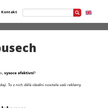
Kontakt
busech
em,
vysoce efektivní
?
jí. To z nich dělá ideální nositele vaší reklamy.