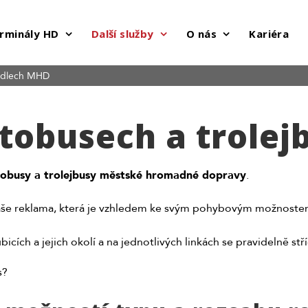
rminály HD
Další služby
O nás
Kariéra
idlech MHD
tobusech a trolej
obusy a trolejbusy městské hromadné dopravy
.
še reklama, která je vzhledem ke svým pohybovým možnost
ích a jejich okolí a na jednotlivých linkách se pravidelně střída
s?