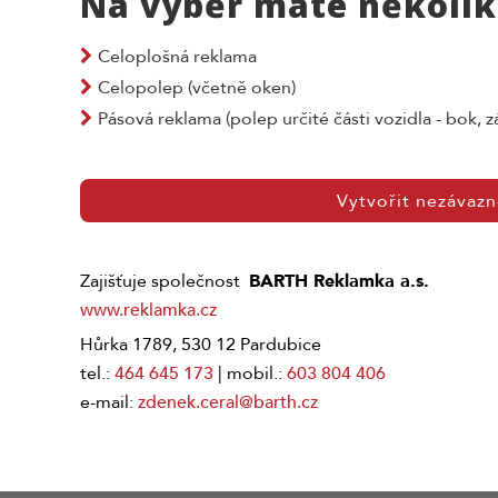
Na výběr máte několik
Celoplošná reklama
Celopolep (včetně oken)
Pásová reklama (polep určité části vozidla - bok, zá
Vytvořit nezávaz
Zajišťuje společnost
BARTH Reklamka a.s.
www.reklamka.cz
Hůrka 1789, 530 12 Pardubice
tel.:
464 645 173
| mobil.:
603 804 406
e-mail:
zdenek.ceral@barth.cz