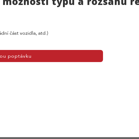
 možností typu a rozsahu 
dní část vozidla, atd.)
nou poptávku