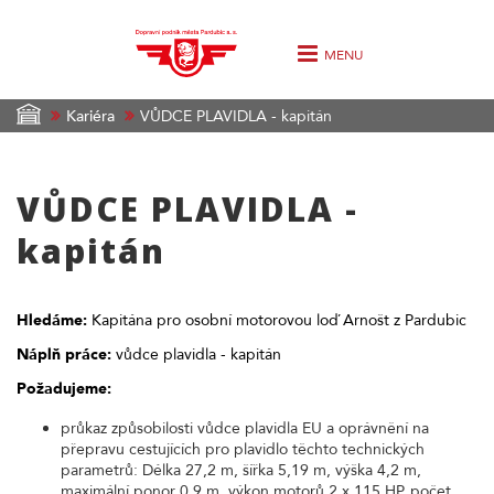
MENU
Kariéra
VŮDCE PLAVIDLA - kapitán
VŮDCE PLAVIDLA -
kapitán
Hledáme:
Kapitána pro osobní motorovou loď Arnošt z Pardubic
Náplň práce:
vůdce plavidla - kapitán
Požadujeme:
průkaz způsobilosti vůdce plavidla EU a oprávnění na
přepravu cestujících pro plavidlo těchto technických
parametrů: Délka 27,2 m, šířka 5,19 m, výška 4,2 m,
maximální ponor 0,9 m, výkon motorů 2 x 115 HP, počet