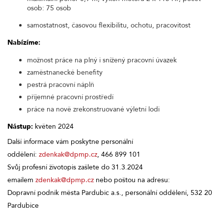
osob: 75 osob
samostatnost, časovou flexibilitu, ochotu, pracovitost
Nabízíme:
možnost práce na plný i snížený pracovní úvazek
zaměstnanecké benefity
pestrá pracovní náplň
příjemné pracovní prostředí
práce na nově zrekonstruované výletní lodi
Nástup:
květen 2024
Další informace vám poskytne personální
oddělení:
zdenkak@dpmp.cz
, 466 899 101
Svůj profesní životopis zašlete do 31.3.2024
emailem
zdenkak@dpmp.cz
nebo poštou na adresu:
Dopravní podnik města Pardubic a.s., personální oddělení, 532 20
Pardubice