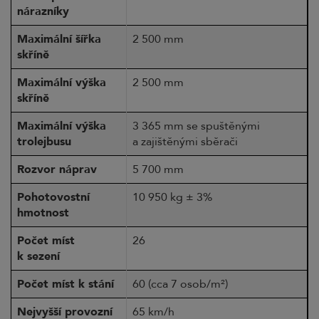
nárazníky
Maximální šířka
2 500 mm
skříně
Maximální výška
2 500 mm
skříně
Maximální výška
3 365 mm se spuštěnými
trolejbusu
a zajištěnými sběrači
Rozvor náprav
5 700 mm
Pohotovostní
10 950 kg ± 3%
hmotnost
Počet míst
26
k sezení
Počet míst k stání
60 (cca 7 osob/m²)
Nejvyšší provozní
65 km/h