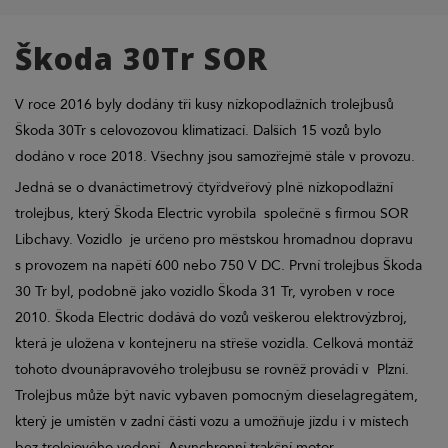
Škoda 30Tr SOR
V roce 2016 byly dodány tři kusy nízkopodlažních trolejbusů
Škoda 30Tr s celovozovou klimatizací. Dalších 15 vozů bylo
dodáno v roce 2018. Všechny jsou samozřejmě stále v provozu.
Jedná se o dvanáctimetrový čtyřdveřový plně nízkopodlažní
trolejbus, který Škoda Electric vyrobila společně s firmou SOR
Libchavy. Vozidlo je určeno pro městskou hromadnou dopravu
s provozem na napětí 600 nebo 750 V DC. První trolejbus Škoda
30 Tr byl, podobně jako vozidlo Škoda 31 Tr, vyroben v roce
2010. Škoda Electric dodává do vozů veškerou elektrovýzbroj,
která je uložena v kontejneru na střeše vozidla. Celková montáž
tohoto dvounápravového trolejbusu se rovněž provádí v Plzni.
Trolejbus může být navíc vybaven pomocným dieselagregátem,
který je umístěn v zadní části vozu a umožňuje jízdu i v místech
bez trolejového vedení. Asynchronní trakční motor