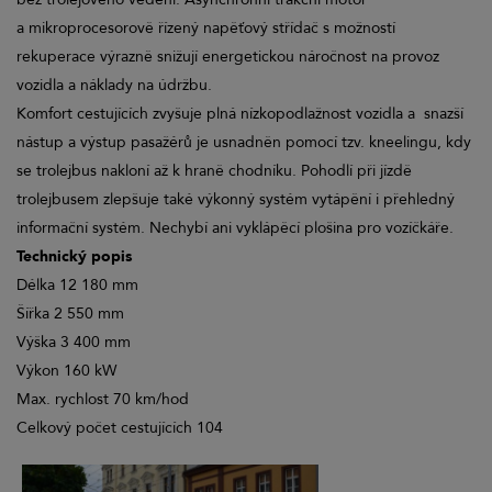
a mikroprocesorově řízený napěťový střídač s možností
rekuperace výrazně snižují energetickou náročnost na provoz
vozidla a náklady na údržbu.
Komfort cestujících zvyšuje plná nízkopodlažnost vozidla a snazší
nástup a výstup pasažérů je usnadněn pomocí tzv. kneelingu, kdy
se trolejbus nakloní až k hraně chodníku. Pohodlí při jízdě
trolejbusem zlepšuje také výkonný systém vytápění i přehledný
informační systém. Nechybí ani vyklápěcí plošina pro vozíčkáře.
Technický popis
Délka 12 180 mm
Šířka 2 550 mm
Výška 3 400 mm
Výkon 160 kW
Max. rychlost 70 km/hod
Celkový počet cestujících 104