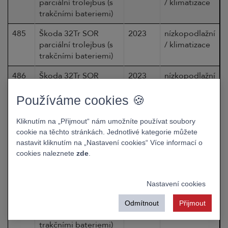
parciální trolejbus (s
/ klimatizace
trakčními bateriemi)
485
Škoda 32Tr SOR
2023
nízkopodlažní
parciální trolejbus (s
/ klimatizace
trakčními bateriemi)
486
Škoda 32Tr SOR
2023
nízkopodlažní
parciální trolejbus (s
/ klimatizace
trakčními bateriemi)
Používáme cookies 🍪
487
Škoda 32Tr SOR
2023
nízkopodlažní
Kliknutím na „Přijmout“ nám umožníte používat soubory
parciální trolejbus (s
/ klimatizace
cookie na těchto stránkách. Jednotlivé kategorie můžete
trakčními bateriemi)
nastavit kliknutím na „Nastavení cookies“ Více informací o
cookies naleznete
zde
.
488
Škoda 32Tr SOR
2024
nízkopodlažní
parciální trolejbus (s
/ klimatizace
trakčními bateriemi)
Nastavení cookies
489
Škoda 32Tr SOR
2024
nízkopodlažní
Odmítnout
Přijmout
parciální trolejbus (s
/ klimatizace
trakčními bateriemi)