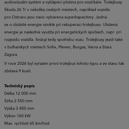
audiovizuální systém a vyklápěcí plošina pro vozíčkáře. Trolejbusy
Škoda 26 Tr v několika českých městech, například vozidla
pro Ostravu jsou navíc vybavena superkapacitory. Jedná
se o úložiště energie vzniklé při rekuperaci trolejbusu. Uložená
energie je následně využita při energetických špičkách, např. při
rozjezdu vozidla. Snižují tedy spotřebu vozu. Trolejbusy jezdí také
v bulharských městech Sofie, Pleven, Burgas, Varna a Stara
Zagora.
V roce 2026 byl vyřazen první trolejbus tohoto typu a ve stavu tak
zůstává 9 kusů.
Technický popis
Délka 12 000 mm
Šířka 2 550 mm
Výška 3 450 mm
Výkon 160 kW
Max. rychlost 65 km/hod