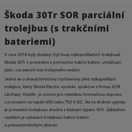
Škoda 30Tr SOR parciální
trolejbus (s trakčními
bateriemi)
V roce 2018 byly dodány čtyři kusy nízkopodlažních trolejbusů
Škoda 30Tr v provedení s pomocnou trakční baterií, umožňující
jízdu i na úsecích bez trolejového vedení.
Jedná se o dvanáctimetrový čtyřdveřový plně nízkopodlažní
trolejbus, který Škoda Electric vyrobila společně s firmou SOR
Libchavy. Vozidlo je určeno pro městskou hromadnou dopravu
s provozem na napětí 600 nebo 750 V DC. Až na drobné vyjímky
je provedení trolejbusu shodné s běžným typem 30Tr. Základním
rozdílem je vybavení trolejbusu trakční baterií
a poloautomatickými sběrači.