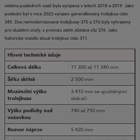
většina posledních vozů byla vyřazena v letech 2018 a 2019. Jako
poslední byl v roce 2023 vyřazen generálkovaný trolejbus číslo
345. Dva nemodernizované trolejbusy 375 a 376 byly vyhrazeny
pro služební účely, v provozu zatím zůstává vůz 376. Jako
historické vozidlo slouží trolejbus číslo 311.
Hlavní technické údaje
Celková délka
11 300 až 11 340 mm
Šířka skříně
2 500 mm
Maximální výška
3 410 mm se spuštěnými
trolejbusu
sběrači
Výška podlahy nad
740 až 750 mm
vozovkou
Rozvor náprav
5 420 mm