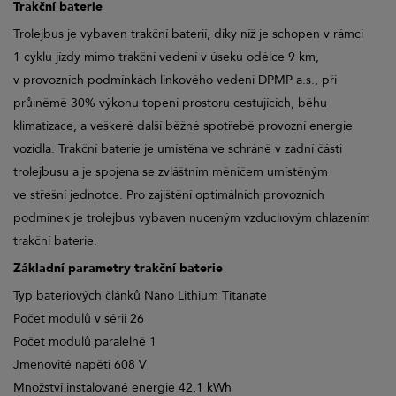
Trakční baterie
Trolejbus je vybaven trakční baterií, díky níž je schopen v rámci
1 cyklu jízdy mimo trakční vedení v úseku odélce 9 km,
v provozních podmínkách linkového vedeni DPMP a.s., při
průıněmě 30% výkonu topení prostoru cestujících, běhu
klimatizace, a veškeré další běžné spotřebě provozní energie
vozidla. Trakční baterie je umístěna ve schráně v zadní části
trolejbusu a je spojena se zvláštním měničem umístěným
ve střešní jednotce. Pro zajištění optimálních provozních
podmínek je trolejbus vybaven nuceným vzduclıovým chlazením
trakční baterie.
Základní parametry trakční baterie
Typ bateriových článků Nano Lithium Titanate
Počet modulů v sérii 26
Počet modulů paralelně 1
Jmenovité napětí 608 V
Množství instalované energie 42,1 kWh