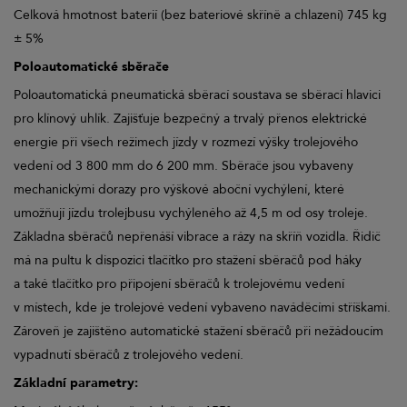
Celková hmotnost baterií (bez bateriové skříně a chlazení) 745 kg
± 5%
Poloautomatické sběrače
Poloautomatická pneumatická sběrací soustava se sběrací hlavici
pro klínový uhlík. Zajišťuje bezpečný a trvalý přenos elektrické
energie při všech režimech jízdy v rozmezí výšky trolejového
vedení od 3 800 mm do 6 200 mm. Sběrače jsou vybaveny
mechanickými dorazy pro výškové aboční vychýlení, které
umožňují jízdu trolejbusu vychýleného až 4,5 m od osy troleje.
Základna sběračů nepřenáší vibrace a rázy na skříň vozidla. Řidič
má na pultu k dispozici tlačítko pro stažení sběračů pod háky
a také tlačítko pro připojení sběračů k trolejovému vedení
v místech, kde je trolejové vedení vybaveno naváděcími stříškami.
Zároveň je zajištěno automatické stažení sběračů při nežádoucím
vypadnutí sběračů z trolejového vedení.
Základní parametry: