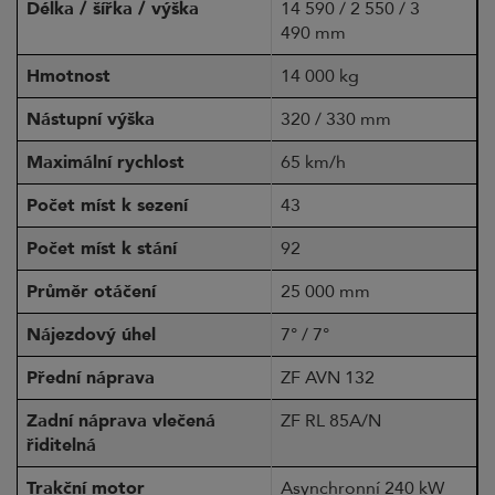
Délka / šířka / výška
14 590 / 2 550 / 3
490 mm
Hmotnost
14 000 kg
Nástupní výška
320 / 330 mm
Maximální rychlost
65 km/h
Počet míst k sezení
43
Počet míst k stání
92
Průměr otáčení
25 000 mm
Nájezdový úhel
7° / 7°
Přední náprava
ZF AVN 132
Zadní náprava vlečená
ZF RL 85A/N
řiditelná
Trakční motor
Asynchronní 240 kW