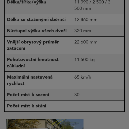
Délka/šířka/výška
11 990 / 2 500 / 3
500 mm
Délka se staženými sběrači
12 860 mm
Nástupní výška všech dveří
320 mm
Vnější obrysový průměr
22 600 mm
zatáčení
Pohotovostní hmotnost
11 500 kg
základní
Maximální nastavená
65 km/h
rychlost
Počet míst k sezení
30
Počet míst k stání