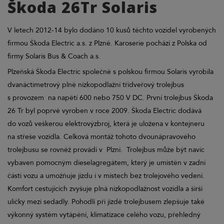
Škoda 26Tr Solaris
V letech 2012-14 bylo dodáno 10 kusů těchto vozidel vyrobených
firmou Škoda Electric a.s. z Plzně. Karoserie pochází z Polska od
firmy Solaris Bus & Coach a.s.
Plzeňská Škoda Electric společně s polskou firmou Solaris vyrobila
dvanáctimetrový plně nízkopodlažní třídveřový trolejbus
s provozem na napětí 600 nebo 750 V DC. První trolejbus Škoda
26 Tr byl poprvé vyroben v roce 2009. Škoda Electric dodává
do vozů veškerou elektrovýzbroj, která je uložena v kontejneru
na střeše vozidla. Celková montáž tohoto dvounápravového
trolejbusu se rovněž provádí v Plzni. Trolejbus může být navíc
vybaven pomocným dieselagregátem, který je umístěn v zadní
části vozu a umožňuje jízdu i v místech bez trolejového vedení.
Komfort cestujících zvyšuje plná nízkopodlažnost vozidla a širší
uličky mezi sedadly. Pohodlí při jízdě trolejbusem zlepšuje také
výkonný systém vytápění, klimatizace celého vozu, přehledný