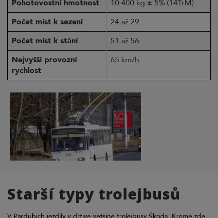
Pohotovostní hmotnost
10 400 kg ± 5% (14TrM)
Počet míst k sezení
24 až 29
Počet míst k stání
51 až 56
Nejvyšší provozní
65 km/h
rychlost
Starší typy trolejbusů
V Pardubích jezdily v drtivé většině trolejbusy Škoda. Kromě zde