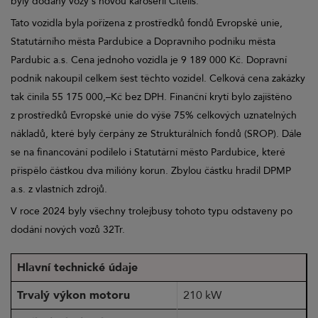
byly dodány vozy s novou karoserií Citelis.
Tato vozidla byla pořízena z prostředků fondů Evropské unie,
Statutárního města Pardubice a Dopravního podniku města
Pardubic a.s. Cena jednoho vozidla je 9 189 000 Kč. Dopravní
podnik nakoupil celkem šest těchto vozidel. Celková cena zakázky
tak činila 55 175 000,–Kč bez DPH. Finanční krytí bylo zajištěno
z prostředků Evropské unie do výše 75% celkových uznatelných
nákladů, které byly čerpány ze Strukturálních fondů (SROP). Dále
se na financování podílelo i Statutární město Pardubice, které
přispělo částkou dva milióny korun. Zbylou částku hradil DPMP
a.s. z vlastních zdrojů.
V roce 2024 byly všechny trolejbusy tohoto typu odstaveny po
dodání nových vozů 32Tr.
Hlavní technické údaje
Trvalý výkon motoru
210 kW